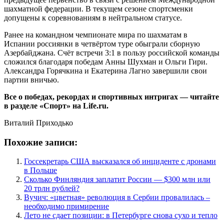
шахматной федерации. В текущем сезоне спортсменки
допущены к соревнованиям в нейтральном статусе.
Ранее на командном чемпионате мира по шахматам в
Испании россиянки в четвёртом туре обыграли сборную
Азербайджана. Счёт встречи 3:1 в пользу российской команды
сложился благодаря победам Анны Шухман и Ольги Гири.
Александра Горячкина и Екатерина Лагно завершили свои
партии вничью.
Все о победах, рекордах и спортивных интригах — читайте
в разделе «Спорт» на Life.ru.
Виталий Приходько
Похожие записи:
Госсекретарь США высказался об инциденте с дронами
в Польше
Сколько Финляндия заплатит России — $300 млн или
20 трлн рублей?
Вучич: «цветная» революция в Сербии провалилась –
необходимо примирение
Лето не сдает позиции: в Петербурге снова сухо и тепло