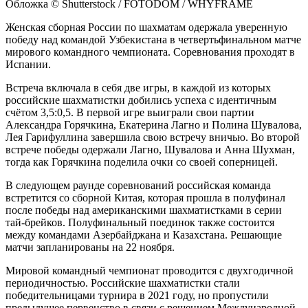
Обложка © Shutterstock / FOTODOM / WHYFRAME
Женская сборная России по шахматам одержала уверенную
победу над командой Узбекистана в четвертьфинальном матче
мирового командного чемпионата. Соревнования проходят в
Испании.
Встреча включала в себя две игры, в каждой из которых
российские шахматистки добились успеха с идентичным
счётом 3,5:0,5. В первой игре выиграли свои партии
Александра Горячкина, Екатерина Лагно и Полина Шувалова,
Лея Гарифуллина завершила свою встречу вничью. Во второй
встрече победы одержали Лагно, Шувалова и Анна Шухман,
тогда как Горячкина поделила очки со своей соперницей.
В следующем раунде соревнований российская команда
встретится со сборной Китая, которая прошла в полуфинал
после победы над американскими шахматистками в серии
тай-брейков. Полуфинальный поединок также состоится
между командами Азербайджана и Казахстана. Решающие
матчи запланированы на 22 ноября.
Мировой командный чемпионат проводится с двухгодичной
периодичностью. Российские шахматистки стали
победительницами турнира в 2021 году, но пропустили
предыдущее первенство в связи с решением Международной