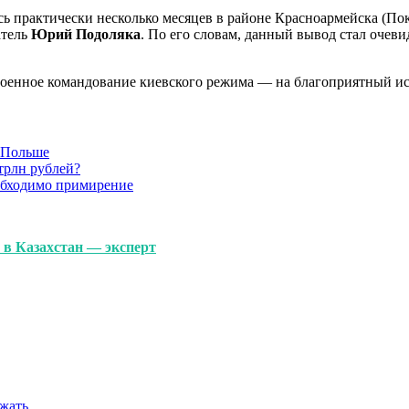
ось практически несколько месяцев в районе Красноармейска (По
атель
Юрий Подоляка
. По его словам, данный вывод стал очев
оенное командование киевского режима — на благоприятный исх
в Польше
трлн рублей?
обходимо примирение
 в Казахстан — эксперт
ежать