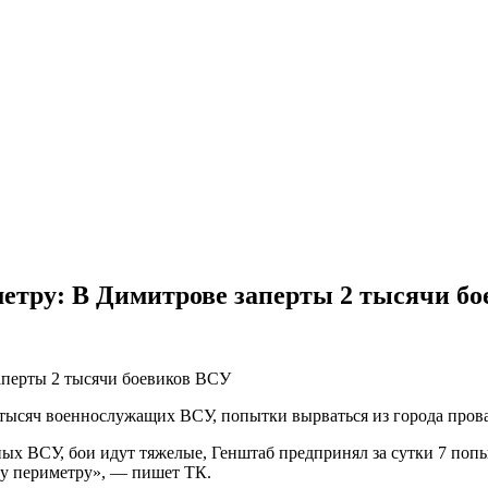
метру: В Димитрове заперты 2 тысячи б
тысяч военнослужащих ВСУ, попытки вырваться из города прова
ых ВСУ, бои идут тяжелые, Генштаб предпринял за сутки 7 попы
му периметру», — пишет ТК.