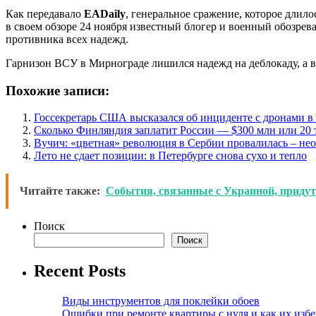
Как передавало
EADaily
, генеральное сражение, которое длил
в своем обзоре 24 ноября известный блогер и военный обозрев
противника всех надежд.
Гарнизон ВСУ в Мирнограде лишился надежд на деблокаду, а в
Похожие записи:
Госсекретарь США высказался об инциденте с дронами 
Сколько Финляндия заплатит России — $300 млн или 20 
Вучич: «цветная» революция в Сербии провалилась – не
Лето не сдает позиции: в Петербурге снова сухо и тепло
Читайте также:
События, связанные с Украиной, придут
Поиск
Поиск
Recent Posts
Виды инструментов для поклейки обоев
Ошибки при ремонте квартиры с нуля и как их изб