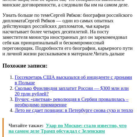
минские договоренности, а следовали бы им на самом деле.
Узнать больше по темеСергей Рябков: биография российского
дипломатаСергей Рябков — один из самых опытных
действующих российских дипломатов, чья карьера
насчитывает более четырех десятилетий. На посту
заместителя министра иностранных дел он зарекомендовал
себя как принципиальный и бескомпромиссный
переговорщик. Подробности его биографии, карьерного пути
и личной жизни рассказываем в материале.Читать дальше
Похожие записи:
Госсекретарь США высказался об инциденте с дронами
в Польше
Сколько Финляндия заплатит России — $300 млн или
20 трлн рублей?
Вучич: «цветная» революция в Сербии провалилась –
необходимо примирение
Лето не сдает позиции: в Петербурге снова сухо и тепло
Читайте также:
Удар по Москве: стало известно, что
на самом деле Трамп обсуждал с Зеленским