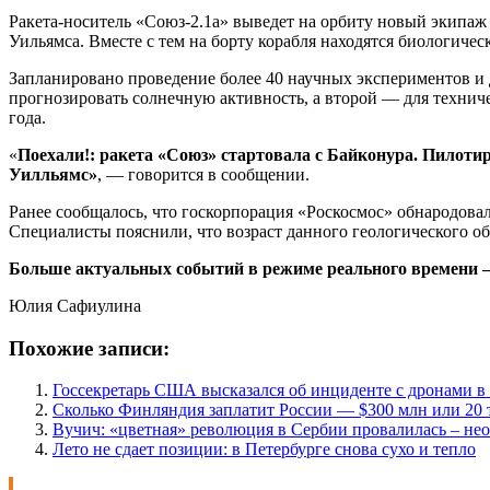
Ракета-носитель «Союз-2.1а» выведет на орбиту новый экипаж
Уильямса. Вместе с тем на борту корабля находятся биологиче
Запланировано проведение более 40 научных экспериментов и
прогнозировать солнечную активность, а второй — для технич
года.
«
Поехали!: ракета «Союз» стартовала с Байконура. Пило
Уилльямс»
, — говорится в сообщении.
Ранее сообщалось, что госкорпорация «Роскосмос» обнародова
Специалисты пояснили, что возраст данного геологического обр
Больше актуальных событий в режиме реального времени — ч
Юлия Сафиулина
Похожие записи:
Госсекретарь США высказался об инциденте с дронами 
Сколько Финляндия заплатит России — $300 млн или 20 
Вучич: «цветная» революция в Сербии провалилась – не
Лето не сдает позиции: в Петербурге снова сухо и тепло