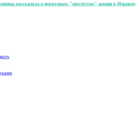
енница рассказала о некоторых "прелестях" жизни в Израиле
ежать
руками