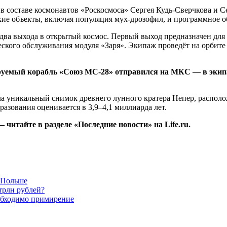
 в составе космонавтов «Роскосмоса» Сергея Кудь-Сверчкова и 
ские объекты, включая популяция мух-дрозофил, и программное о
 два выхода в открытый космос. Первый выход предназначен дл
еского обслуживания модуля «Заря». Экипаж проведёт на орбите
тируемый корабль «Союз МС-28» отправился на МКС — в эки
ла уникальный снимок древнего лунного кратера Непер, располо
азования оценивается в 3,9–4,1 миллиарда лет.
итайте в разделе «Последние новости» на Life.ru.
в Польше
трлн рублей?
обходимо примирение