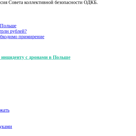
ссия Совета коллективной безопасности ОДКБ.
в Польше
трлн рублей?
обходимо примирение
 инциденту с дронами в Польше
ежать
руками