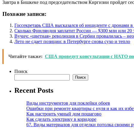
Завтра в Бишкеке под председательством Киргизии пройдет се
Похожие записи:
Госсекретарь США высказался об инциденте с дронами 
Сколько Финляндия заплатит России — $300 млн или 20 
Вучич: «цветная» революция в Сербии провалилась – не
Лето не сдает позиции: в Петербурге снова сухо и тепло
Читайте также:
США проведут консультации с НАТО по
Поиск
Поиск
Recent Posts
Виды инструментов для поклейки обоев
Ошибки при ремонте квартиры с нуля и как их изб
Как настроить умный дом пошагово
Как сделать электрику в коридоре
67. Виды материалов для отделки потолка своими 