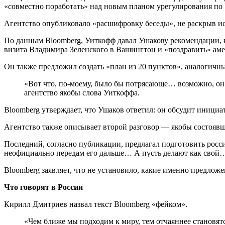
«совместно поработать» над новым планом урегулирования по
Агентство опубликовало «расшифровку беседы», не раскрыв и
По данным Bloomberg, Уиткофф давал Ушакову рекомендации, к
визита Владимира Зеленского в Вашингтон и «поздравить» ам
Он также предложил создать «план из 20 пунктов», аналогичны
«Вот что, по-моему, было бы потрясающе… возможно, он
агентство якобы слова Уиткоффа.
Bloomberg утверждает, что Ушаков ответил: он обсудит инициа
Агентство также описывает второй разговор — якобы состоя
Последний, согласно публикации, предлагал подготовить рос
неофициально передам его дальше… А пусть делают как свой…
Bloomberg заявляет, что не установило, какие именно предлож
Что говорят в России
Кирилл Дмитриев назвал текст Bloomberg «фейком».
«Чем ближе мы подходим к миру, тем отчаяннее становят