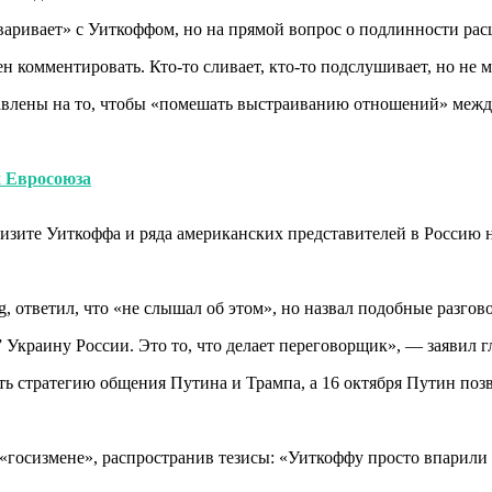
оваривает» с Уиткоффом, но на прямой вопрос о подлинности ра
 комментировать. Кто-то сливает, кто-то подслушивает, но не 
авлены на то, чтобы «помешать выстраиванию отношений» межд
х Евросоюза
визите Уиткоффа и ряда американских представителей в Россию 
 ответил, что «не слышал об этом», но назвал подобные разго
Украину России. Это то, что делает переговорщик», — заявил г
ь стратегию общения Путина и Трампа, а 16 октября Путин позв
«госизмене», распространив тезисы: «Уиткоффу просто впарили