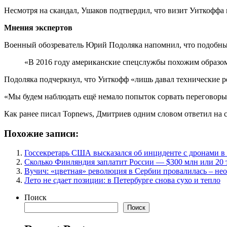
Несмотря на скандал, Ушаков подтвердил, что визит Уиткоффа в
Мнения экспертов
Военный обозреватель Юрий Подоляка напомнил, что подобные
«В 2016 году американские спецслужбы похожим образо
Подоляка подчеркнул, что Уиткофф «лишь давал технические р
«Мы будем наблюдать ещё немало попыток сорвать переговоры, 
Как ранее писал Topnews, Дмитриев одним словом ответил на с
Похожие записи:
Госсекретарь США высказался об инциденте с дронами 
Сколько Финляндия заплатит России — $300 млн или 20 
Вучич: «цветная» революция в Сербии провалилась – не
Лето не сдает позиции: в Петербурге снова сухо и тепло
Поиск
Поиск