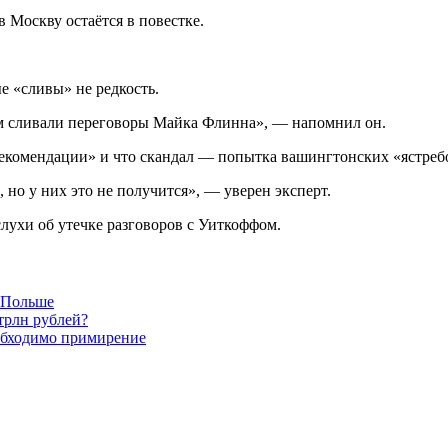
 Москву остаётся в повестке.
 «сливы» не редкость.
м сливали переговоры Майка Флинна», — напомнил он.
екомендации» и что скандал — попытка вашингтонских «ястребо
но у них это не получится», — уверен эксперт.
лухи об утечке разговоров с Уиткоффом.
в Польше
трлн рублей?
обходимо примирение