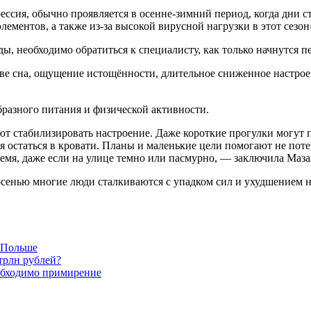
ссия, обычно проявляется в осенне-зимний период, когда дни ст
ементов, а также из-за высокой вирусной нагрузки в этот сезон
ды, необходимо обратиться к специалисту, как только начнутся 
тве сна, ощущение истощённости, длительное сниженное настрое
разного питания и физической активности.
ют стабилизировать настроение. Даже короткие прогулки могут 
ся остаться в кровати. Планы и маленькие цели помогают не поте
ремя, даже если на улице темно или пасмурно, — заключила Маз
 осенью многие люди сталкиваются с упадком сил и ухудшением н
в Польше
трлн рублей?
обходимо примирение