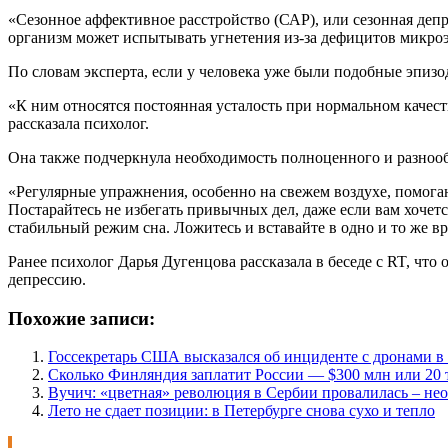
«Сезонное аффективное расстройство (САР), или сезонная депре
организм может испытывать угнетения из-за дефицитов микроэл
По словам эксперта, если у человека уже были подобные эпизо
«К ним относятся постоянная усталость при нормальном качес
рассказала психолог.
Она также подчеркнула необходимость полноценного и разнооб
«Регулярные упражнения, особенно на свежем воздухе, помога
Постарайтесь не избегать привычных дел, даже если вам хочет
стабильный режим сна. Ложитесь и вставайте в одно и то же в
Ранее психолог Дарья Дугенцова рассказала в беседе с RT, что
депрессию.
Похожие записи:
Госсекретарь США высказался об инциденте с дронами 
Сколько Финляндия заплатит России — $300 млн или 20 
Вучич: «цветная» революция в Сербии провалилась – не
Лето не сдает позиции: в Петербурге снова сухо и тепло