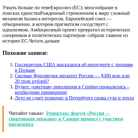
Узнать больше по темеЕвросоюз (ЕС): многообразие в
поисках единстваРожденный стремлением к миру сложный
механизм баланса интересов, Европейский союз —
объединение, в котором прагматизм соседствует с
идеализмом. Амбициозный проект превратил исторических
соперников в политических партнеров: собрали главное из
истории ЕС.Читать дальше
Похожие записи:
Госсекретарь США высказался об инциденте с дронами
в Польше
Сколько Финляндия заплатит России — $300 млн или
20 трлн рублей?
Вучич: «цветная» революция в Сербии провалилась –
необходимо примирение
Лето не сдает позиции: в Петербурге снова сухо и тепло
Читайте также:
Репортаж: форум «Россия —
спортивная держава» в Самаре прошел с участием
президента