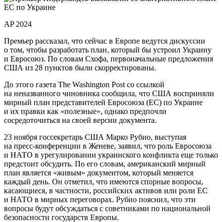
AP 2024
Премьер рассказал, что сейчас в Европе ведутся дискуссии
о том, чтобы разработать план, который бы устроил Украину
и Евросоюз. По словам Схофа, первоначальные предложения
США из 28 пунктов были скорректированы.
До этого газета The Washington Post со ссылкой
на неназванного чиновника сообщила, что США восприняли
мирный план представителей Евросоюза (ЕС) по Украине
и их правки как «полезные», однако предпочли
сосредоточиться на своей версии документа.
23 ноября госсекретарь США Марко Рубио, выступая
на пресс-конференции в Женеве, заявил, что роль Евросоюза
и НАТО в урегулировании украинского конфликта еще только
предстоит обсудить. По его словам, американский мирный
план является «живым» документом, который меняется
каждый день. Он отметил, что имеются спорные вопросы,
касающиеся, в частности, российских активов или роли ЕС
и НАТО в мирных переговорах. Рубио пояснил, что эти
вопросы будут обсуждаться с советниками по национальной
безопасности государств Европы.