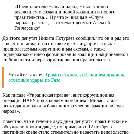
«Представители «Слуги народа» выступили с
заявлением о создании новой коалиции и нового
правительства… Ну что ж, видим в «Слуге
народа» раскол», — отмечает депутат Алексей
Гончаренко*.
До этого депутат Никита Потураев сообщил, что он и ряд его
коллег настаивают на отставке всех лиц, причастных к
предполагаемым коррупционным схемам, а также
поддерживают идею формирования коалиции национальной
стабильности и переформатирования правительства.
Читайте также:
Трамп оставил за Израилем право на
ответные удары по Газе
Как писала «Украинская правда», антикоррупционная
операция НАБУ под кодовым названием «Мидас» стала
неожиданностью для большинства членов фракции «Слуга
народа».
Известно, что в течение двух дней депутаты практически не
обсуждали происходящее, но примерно с 12 ноября в
партийной среде стало стремительно нарастать недовольство