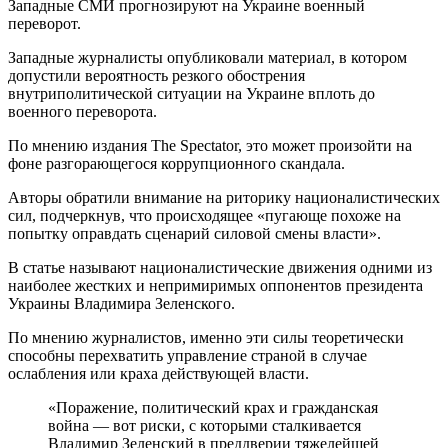
Западные СМИ прогнозируют на Украине военный
переворот.
Западные журналисты опубликовали материал, в котором
допустили вероятность резкого обострения
внутриполитической ситуации на Украине вплоть до
военного переворота.
По мнению издания The Spectator, это может произойти на
фоне разгорающегося коррупционного скандала.
Авторы обратили внимание на риторику националистических
сил, подчеркнув, что происходящее «пугающе похоже на
попытку оправдать сценарий силовой смены власти».
В статье называют националистические движения одними из
наиболее жестких и непримиримых оппонентов президента
Украины Владимира Зеленского.
По мнению журналистов, именно эти силы теоретически
способны перехватить управление страной в случае
ослабления или краха действующей власти.
«Поражение, политический крах и гражданская
война — вот риски, с которыми сталкивается
Владимир Зеленский в преддверии тяжелейшей