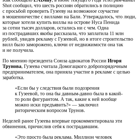
Shot сообщил, что шесть россиян обратились в полицию
с просьбой проверить Гузееву на возможное соучастие
в мошенничестве с виллами на Бали. Утверждалось, что люди,
которые хотели купить виллы на острове Нуса Пенида
за сотни тысяч долларов, остались ни с чем. Одна
из пострадавших якобы рассказала, что заплатила 11 млн
рублей, увидев рекламу с Гузеевой, но в итоге строительство
вилл было заморожено, ключи от недвижимости она так
и не получила.
По мнению президента Союза адвокатов России
Игоря
Трунова
, Гузеева считала Домогацкого добропорядочным
предпринимателем, она приняла участие в рекламе с целью
заработка.
«Если бы у следствия были подозрения
к Гузеевой, то она бы давным-давно была в какой-
то роли фигурантом. А так, какие к ней вообще
можно иски предъявить?» — заключил
риторическим вопросом Трунов.
Неделей ранее Гузеева впервые прокомментировала эти
обвинения, причислив себя к пострадавшим.
«Это просто была реклама. Миллион человек