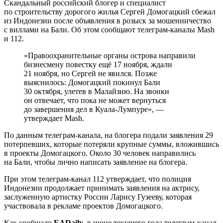
Скандальный российский блогер и специалист
по строительству дорогого жилья Сергей Домогацкий сбежал
из Индонезии после объявления в розыск за мошенничество
с виллами на Бали. Об этом сообщают телеграм-каналы Mash
и 112.
«Правоохранительные органы острова направили
бизнесмену повестку ещё 17 ноября, ждали
21 ноября, но Сергей не явился. Позже
выяснилось: Домогацкий покинул Бали
30 октября, улетев в Малайзию. На звонки
он отвечает, что пока не может вернуться
до завершения дел в Куала-Лумпуре», —
утверждает Mash.
По данным телеграм-канала, на блогера подали заявления 29
потерпевших, которые потеряли крупные суммы, вложившись
в проекты Домогацкого. Около 30 человек направились
на Бали, чтобы лично написать заявление на блогера.
При этом телеграм-канал 112 утверждает, что полиция
Индонезии продолжает принимать заявления на актрису,
заслуженную артистку России Ларису Гузееву, которая
участвовала в рекламе проектов Домогацкого.
Как сообщало
EADaily
, в июне текущего года телеграм-канал