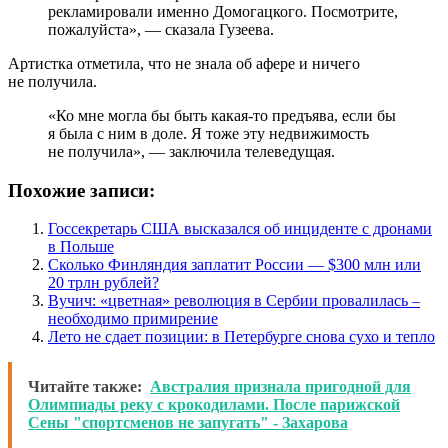
рекламировали именно Домогацкого. Посмотрите,
пожалуйста», — сказала Гузеева.
Артистка отметила, что не знала об афере и ничего
не получила.
«Ко мне могла бы быть какая-то предъява, если бы
я была с ним в доле. Я тоже эту недвижимость
не получила», — заключила телеведущая.
Похожие записи:
Госсекретарь США высказался об инциденте с дронами
в Польше
Сколько Финляндия заплатит России — $300 млн или
20 трлн рублей?
Вучич: «цветная» революция в Сербии провалилась –
необходимо примирение
Лето не сдает позиции: в Петербурге снова сухо и тепло
Читайте также:
Австралия признала пригодной для
Олимпиады реку с крокодилами. После парижской
Сены "спортсменов не запугать" - Захарова