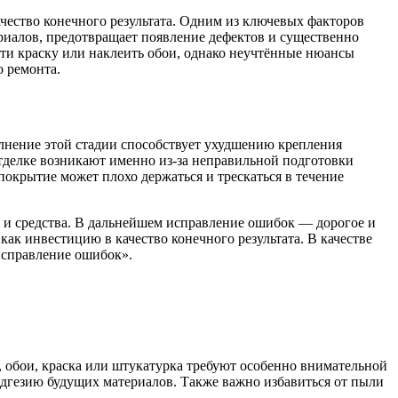
чество конечного результата. Одним из ключевых факторов
ериалов, предотвращает появление дефектов и существенно
сти краску или наклеить обои, однако неучтённые нюансы
 ремонта.
олнение этой стадии способствует ухудшению крепления
тделке возникают именно из-за неправильной подготовки
покрытие может плохо держаться и трескаться в течение
я и средства. В дальнейшем исправление ошибок — дорогое и
ак инвестицию в качество конечного результата. В качестве
 исправление ошибок».
, обои, краска или штукатурка требуют особенно внимательной
дгезию будущих материалов. Также важно избавиться от пыли