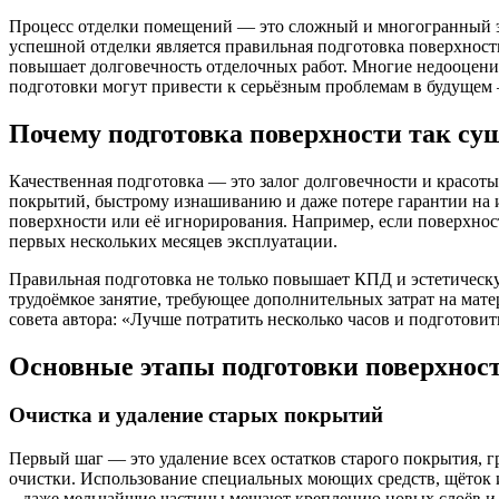
Процесс отделки помещений — это сложный и многогранный эта
успешной отделки является правильная подготовка поверхност
повышает долговечность отделочных работ. Многие недооценива
подготовки могут привести к серьёзным проблемам в будущем
Почему подготовка поверхности так су
Качественная подготовка — это залог долговечности и красот
покрытий, быстрому изнашиванию и даже потере гарантии на и
поверхности или её игнорирования. Например, если поверхност
первых нескольких месяцев эксплуатации.
Правильная подготовка не только повышает КПД и эстетическу
трудоёмкое занятие, требующее дополнительных затрат на мате
совета автора: «Лучше потратить несколько часов и подготови
Основные этапы подготовки поверхнос
Очистка и удаление старых покрытий
Первый шаг — это удаление всех остатков старого покрытия, г
очистки. Использование специальных моющих средств, щёток 
– даже мельчайшие частицы мешают креплению новых слоёв и 