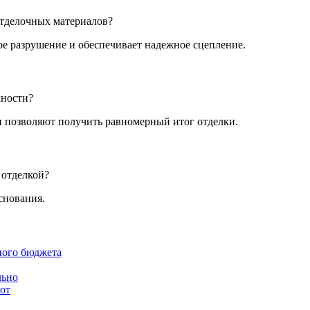
отделочных материалов?
е разрушение и обеспечивает надежное сцепление.
хности?
и позволяют получить равномерный итог отделки.
 отделкой?
снования.
ного бюджета
льно
от