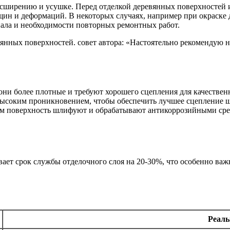
расширению и усушке. Перед отделкой деревянных поверхностей
ин и деформаций. В некоторых случаях, например при окраске д
ала и необходимости повторных ремонтных работ.
нных поверхностей. совет автора: «Настоятельно рекомендую не
к они более плотные и требуют хорошего сцепления для качеств
 высоким проникновением, чтобы обеспечить лучшее сцепление 
м поверхность шлифуют и обрабатывают антикоррозийными средс
ает срок службы отделочного слоя на 20-30%, что особенно важн
Реаль