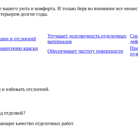
е вашего уюта и комфорта. И только беря во внимание все нюанс
терьером долгие годы.
Улучшает долговечность отделочных
Сни
ещин и отслоений
материалов
деф
 нанесению краски
Пре
Обеспечивает чистоту поверхности
пуз
 и избежать отслоений.
ед отделкой?
ающие качество отделочных работ.