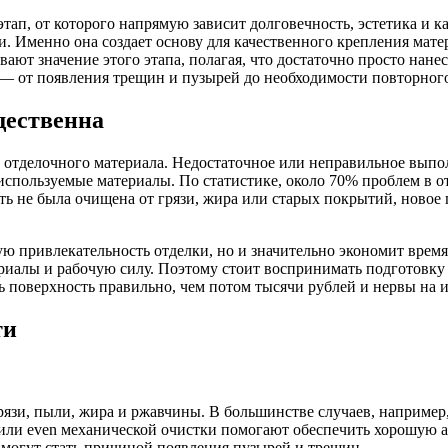
п, от которого напрямую зависит долговечность, эстетика и ка
и. Именно она создает основу для качественного крепления мат
ют значение этого этапа, полагая, что достаточно просто нане
 — от появления трещин и пузырей до необходимости повторного
щественна
ы отделочного материала. Недостаточное или неправильное вып
спользуемые материалы. По статистике, около 70% проблем в о
ь не была очищена от грязи, жира или старых покрытий, новое 
ю привлекательность отделки, но и значительно экономит врем
риалы и рабочую силу. Поэтому стоит воспринимать подготовку к
ть поверхность правильно, чем потом тысячи рублей и нервы на
ти
рязи, пыли, жира и ржавчины. В большинстве случаев, например
или even механической очистки помогают обеспечить хорошую а
могут стать причиной появления пузырей и трещин.