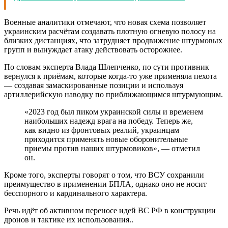
Военные аналитики отмечают, что новая схема позволяет
украинским расчётам создавать плотную огневую полосу на
близких дистанциях, что затрудняет продвижение штурмовых
групп и вынуждает атаку действовать осторожнее.
По словам эксперта Влада Шлепченко, по сути противник
вернулся к приёмам, которые когда‑то уже применяла пехота
— создавая замаскированные позиции и используя
артиллерийскую наводку по приближающимся штурмующим.
«2023 год был пиком украинской силы и временем
наибольших надежд врага на победу. Теперь же,
как видно из фронтовых реалий, украинцам
приходится применять новые оборонительные
приемы против наших штурмовиков», — отметил
он.
Кроме того, эксперты говорят о том, что ВСУ сохранили
преимущество в применении БПЛА, однако оно не носит
бесспорного и кардинального характера.
Речь идёт об активном переносе идей ВС РФ в конструкции
дронов и тактике их использования..