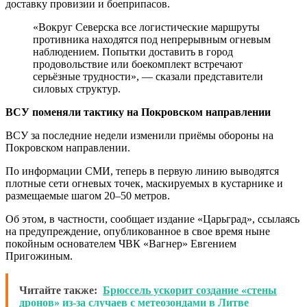
доставку провизии и боеприпасов.
«Вокруг Северска все логистические маршруты
противника находятся под непрерывным огневым
наблюдением. Попытки доставить в город
продовольствие или боекомплект встречают
серьёзные трудности», — сказали представители
силовых структур.
ВСУ поменяли тактику на Покровском направлении
ВСУ за последние недели изменили приёмы обороны на
Покровском направлении.
По информации СМИ, теперь в первую линию выводятся
плотные сети огневых точек, маскируемых в кустарнике и
размещаемые шагом 20–50 метров.
Об этом, в частности, сообщает издание «Царьград», ссылаясь
на предупреждение, опубликованное в свое время ныне
покойным основателем ЧВК «Вагнер» Евгением
Пригожиным.
Читайте также:
Брюссель ускорит создание «стены
дронов» из-за случаев с метеозондами в Литве