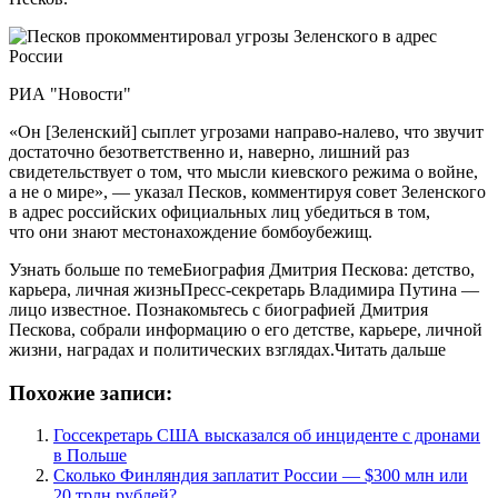
РИА "Новости"
«Он [Зеленский] сыплет угрозами направо-налево, что звучит
достаточно безответственно и, наверно, лишний раз
свидетельствует о том, что мысли киевского режима о войне,
а не о мире», — указал Песков, комментируя совет Зеленского
в адрес российских официальных лиц убедиться в том,
что они знают местонахождение бомбоубежищ.
Узнать больше по темеБиография Дмитрия Пескова: детство,
карьера, личная жизньПресс-секретарь Владимира Путина —
лицо известное. Познакомьтесь с биографией Дмитрия
Пескова, собрали информацию о его детстве, карьере, личной
жизни, наградах и политических взглядах.Читать дальше
Похожие записи:
Госсекретарь США высказался об инциденте с дронами
в Польше
Сколько Финляндия заплатит России — $300 млн или
20 трлн рублей?