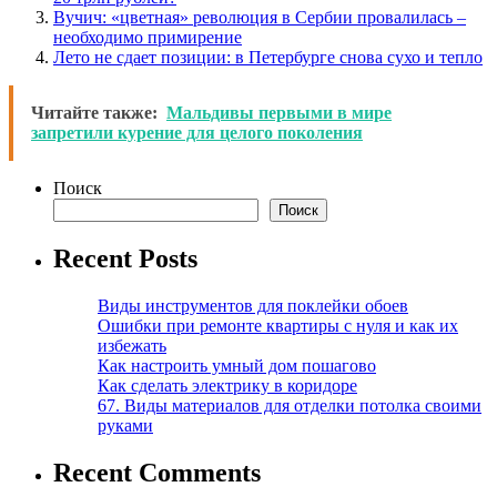
Вучич: «цветная» революция в Сербии провалилась –
необходимо примирение
Лето не сдает позиции: в Петербурге снова сухо и тепло
Читайте также:
Мальдивы первыми в мире
запретили курение для целого поколения
Поиск
Поиск
Recent Posts
Виды инструментов для поклейки обоев
Ошибки при ремонте квартиры с нуля и как их
избежать
Как настроить умный дом пошагово
Как сделать электрику в коридоре
67. Виды материалов для отделки потолка своими
руками
Recent Comments