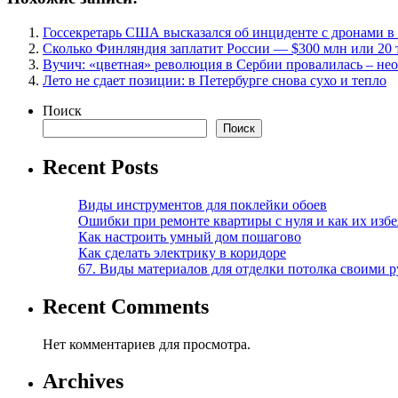
Госсекретарь США высказался об инциденте с дронами 
Сколько Финляндия заплатит России — $300 млн или 20 
Вучич: «цветная» революция в Сербии провалилась – не
Лето не сдает позиции: в Петербурге снова сухо и тепло
Поиск
Поиск
Recent Posts
Виды инструментов для поклейки обоев
Ошибки при ремонте квартиры с нуля и как их изб
Как настроить умный дом пошагово
Как сделать электрику в коридоре
67. Виды материалов для отделки потолка своими 
Recent Comments
Нет комментариев для просмотра.
Archives