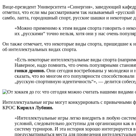
Вице-президент Университета «Синергия», заведующий кафедро
отметил, что если мы рассматриваем так называемый «русский с
самбо, лапта, городошный спорт, русские шашки и некоторые д
«Можно применимо к этим видам спорта говорить о нек
их „русскими“ точно нельзя, хотя они у нас очень популя
Он также отмечает, что некоторые виды спорта, пришедшие к н
об интеллектуальных видах спорта.
«Есть некоторые интеллектуальные виды спорта (наприм
Наверное, надо помнить, что очень популярными станов
гонки дронов.
Они сегодня востребованы у молодежи и 
сказать, что во многом его популярности способствовал
„русскую спортивную идентичность“», — делится собесе
Интеллектуальные игры могут конкурировать с привычными фи
КРОС
Кирилл Лубнин.
«Интеллектуальные игры легко внедрить в любую систем
условий, следовательно доступны для организации как в
систему турниров. И эта история хорошо интегрируется 
предусматриваться места для проведения интеллектуальны