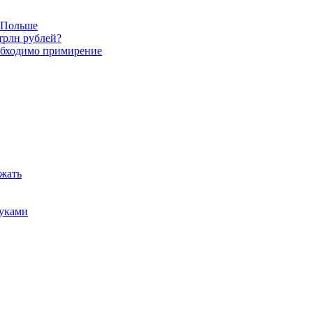
в Польше
трлн рублей?
обходимо примирение
ежать
руками