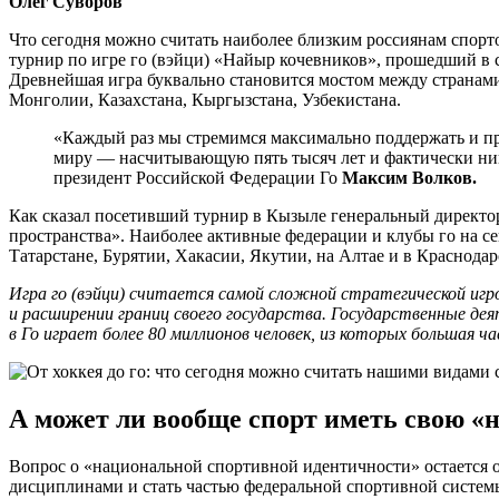
Олег Суворов
Что сегодня можно считать наиболее близким россиянам спорт
турнир по игре го (вэйци) «Найыр кочевников», прошедший в 
Древнейшая игра буквально становится мостом между странам
Монголии, Казахстана, Кыргызстана, Узбекистана.
«Каждый раз мы стремимся максимально поддержать и п
миру — насчитывающую пять тысяч лет и фактически ник
президент Российской Федерации Го
Максим Волков.
Как сказал посетивший турнир в Кызыле генеральный дире
пространства». Наиболее активные федерации и клубы го на с
Татарстане, Бурятии, Хакасии, Якутии, на Алтае и в Краснодар
Игра го (вэйци) считается самой сложной стратегической иг
и расширении границ своего государства. Государственные д
в Го играет более 80 миллионов человек, из которых большая 
А может ли вообще спорт иметь свою «
Вопрос о «национальной спортивной идентичности» остается 
дисциплинами и стать частью федеральной спортивной систем