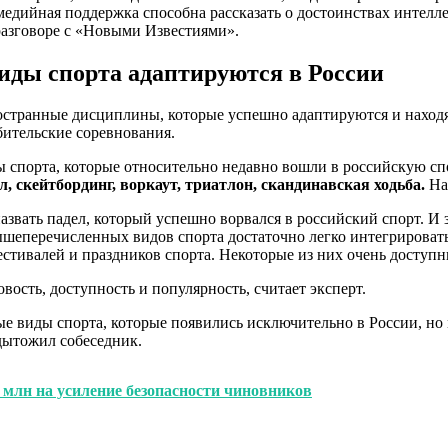
медийная поддержка способна рассказать о достоинствах интелл
разговоре с «Новыми Известиями».
виды спорта адаптируются в России
странные дисциплины, которые успешно адаптируются и находят
бительские соревнования.
 спорта, которые относительно недавно вошли в российскую сп
л, скейтбординг, воркаут, триатлон, скандинавская ходьба.
Нав
звать падел, который успешно ворвался в российский спорт. И з
вышеперечисленных видов спорта достаточно легко интегрироват
стивалей и праздников спорта. Некоторые из них очень доступн
вость, доступность и популярность, считает эксперт.
е виды спорта, которые появились исключительно в России, но 
дытожил собеседник.
 млн на усиление безопасности чиновников