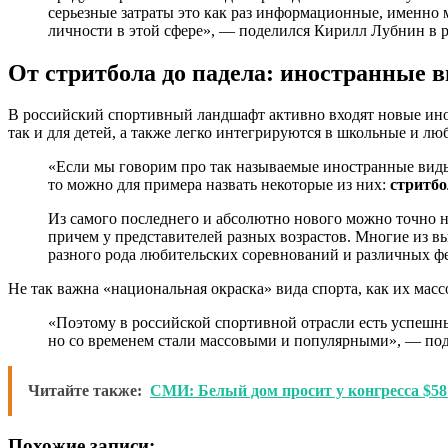
серьезные затраты это как раз информационные, именно 
личности в этой сфере», — поделился Кирилл Лубнин в 
От стритбола до падела: иностранные 
В российский спортивный ландшафт активно входят новые ино
так и для детей, а также легко интегрируются в школьные и лю
«Если мы говорим про так называемые иностранные виды
то можно для примера назвать некоторые из них:
стритбо
Из самого последнего и абсолютно нового можно точно на
причем у представителей разных возрастов. Многие из 
разного рода любительских соревнований и различных фе
Не так важна «национальная окраска» вида спорта, как их массо
«Поэтому в российской спортивной отрасли есть успешны
но со временем стали массовыми и популярными», — по
Читайте также:
СМИ: Белый дом просит у конгресса $58
Похожие записи: