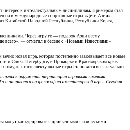
тет интерес к интеллектуальным дисциплинам. Примером стал
ключена в международные спортивные игры «Дети Азии».
 из Китайской Народной Республики, Республики Корея,
ленниками. Через игру го — подарок Азии всему
ше всего», — отметил в беседе с «Новыми Известиями»
м вечно новая игра, которая постепенно завоевывает все новые
сти и Санкт-Петербурге, в Приморье и Красноярском крае,
р тому, как интеллектуальные игры становятся все актуальнее.
уть игры в окружении территории игровыми камнями
 Го и опираются на философию императорской игры. Сегодня
гры могут конкурировать с привычными физическими