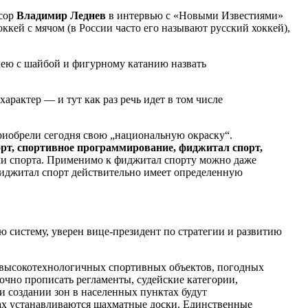
ссор
Владимир Леднев
в интервью с «Новыми Известиями»
ккей с мячом (в России часто его называют русский хоккей),
ею с шайбой и фигурному катанию назвать
арактер — и тут как раз речь идет в том числе
риобрели сегодня свою „национальную окраску“.
рт, спортивное программирование, фиджитал спорт,
и спорта. Применимо к фиджитал спорту можно даже
 фиджитал спорт действительно имеет определенную
систему, уверен вице-президент по стратегии и развитию
, высокотехнологичных спортивных объектов, погодных
очно прописать регламенты, судейские категории,
и создании зон в населенных пунктах будут
ерах устанавливаются шахматные доски. Единственные