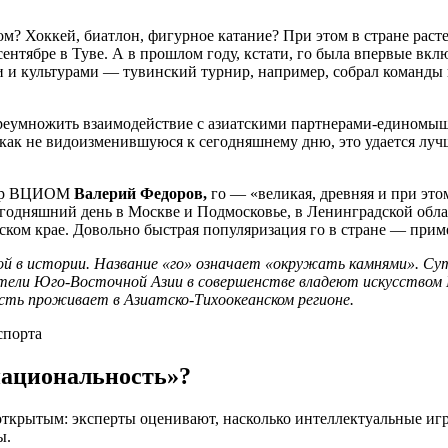
ом? Хоккей, биатлон, фигурное катание? При этом в стране рас
сентябре в Туве. А в прошлом году, кстати, го была впервые в
и и культурами — тувинский турнир, например, собрал команды
реумножить взаимодействие с азиатскими партнерами-единомыш
ак не видоизменившуюся к сегодняшнему дню, это удается луч
ктор ВЦИОМ
Валерий Федоров,
го — «великая, древняя и при это
егодняшний день в Москве и Подмосковье, в Ленинградской обла
ском крае. Довольно быстрая популяризация го в стране — приме
рой в истории. Название «го» означает «окружать камнями». С
еятели Юго-Восточной Азии в совершенстве владеют искусством
часть проживает в Азиатско-Тихоокеанском регионе.
национальность»?
открытым: эксперты оценивают, насколько интеллектуальные и
ы.