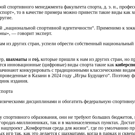
й спортивного менеджмента факультета спорта, д. э. н., профе
порт», то в качестве примера можно привести такие виды как хо
ругие.
ой „национальной спортивной идентичности“. Применимо к хокк
рны», — говорит эксперт.
ам из других стран, успели обрести собственный национальный х
ер,
шахматы
и
го),
которые пришли к нам из других стран, но п
ятся инновационные (цифровые) виды спорта такие как
киберспо
начинают конкурировать с традиционными классическими видам
и проведенные в Казани в 2024 году „Игры Будущего“. Поэтому
дник издания.
зическими дисциплинами и обогатить федеральную спортивную 
у спортивного образования, они не требуют больших бюджетов
 городах-миллионниках, так и в малонаселенных пунктах. Достат
в нацпроект „Комфортная среда для жизни“, где по умолчанию пр
х игр так, как это делается с шахматами, когда в парках и скв