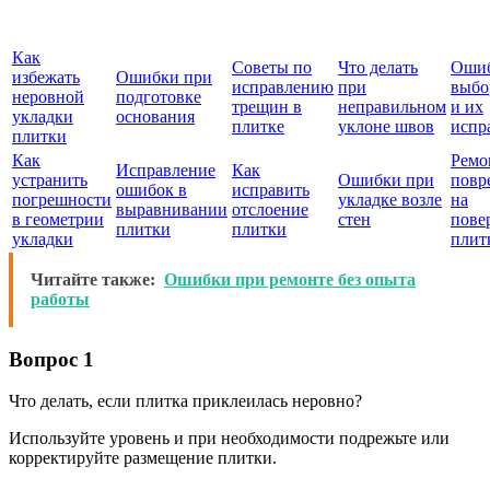
Как
Советы по
Что делать
Ошиб
избежать
Ошибки при
исправлению
при
выбо
неровной
подготовке
трещин в
неправильном
и их
укладки
основания
плитке
уклоне швов
испр
плитки
Как
Ремо
Исправление
Как
устранить
Ошибки при
повр
ошибок в
исправить
погрешности
укладке возле
на
выравнивании
отслоение
в геометрии
стен
пове
плитки
плитки
укладки
плит
Читайте также:
Ошибки при ремонте без опыта
работы
Вопрос 1
Что делать, если плитка приклеилась неровно?
Используйте уровень и при необходимости подрежьте или
корректируйте размещение плитки.