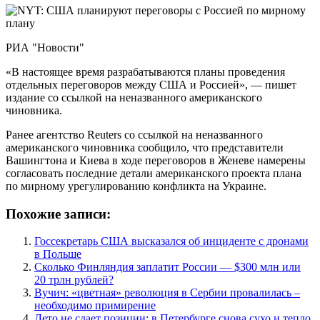
РИА "Новости"
«В настоящее время разрабатываются планы проведения
отдельных переговоров между США и Россией», — пишет
издание со ссылкой на неназванного американского
чиновника.
Ранее агентство Reuters со ссылкой на неназванного
американского чиновника сообщило, что представители
Вашингтона и Киева в ходе переговоров в Женеве намерены
согласовать последние детали американского проекта плана
по мирному урегулированию конфликта на Украине.
Похожие записи:
Госсекретарь США высказался об инциденте с дронами
в Польше
Сколько Финляндия заплатит России — $300 млн или
20 трлн рублей?
Вучич: «цветная» революция в Сербии провалилась –
необходимо примирение
Лето не сдает позиции: в Петербурге снова сухо и тепло