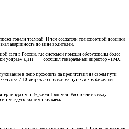
презентовали трамвай. И там создатели транспортной новинки
зкая аварийность по вине водителей.
ной сети в России, где системой помощи оборудованы более
ически убираем ДТП», — сообщил генеральный директор «ТМХ-
служивание в депо проходить да препятствия на своем пути
ается за 7-10 метров до помехи на путях, а возобновляет
 Екатеринбургом и Верхней Пышмой. Расстояние между
оссии междугородним трамваем.
зориться — работа с зайцами уже отточена. В Екатеринбурге не