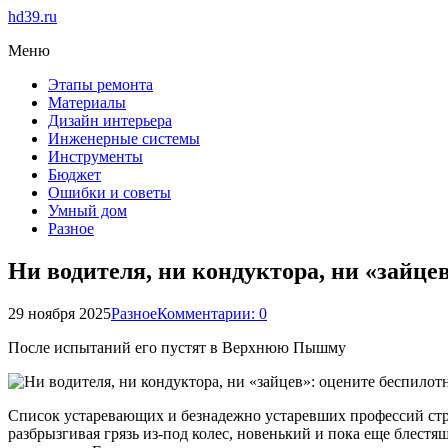
hd39.ru
Меню
Этапы ремонта
Материалы
Дизайн интерьера
Инженерные системы
Инструменты
Бюджет
Ошибки и советы
Умный дом
Разное
Ни водителя, ни кондуктора, ни «зайц
29 ноября 2025
Разное
Комментарии: 0
После испытаний его пустят в Верхнюю Пышму
Список устаревающих и безнадежно устаревших профессий стреми
разбрызгивая грязь из-под колес, новенький и пока еще блест