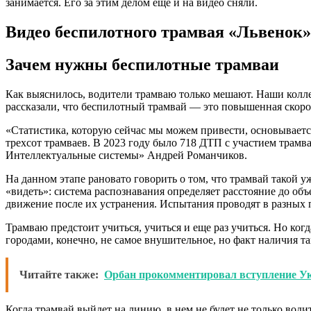
занимается. Его за этим делом еще и на видео сняли.
Видео беспилотного трамвая «Львенок»
Зачем нужны беспилотные трамваи
Как выяснилось, водители трамваю только мешают. Наши колле
рассказали, что беспилотный трамвай — это повышенная скорос
«Статистика, которую сейчас мы можем привести, основываетс
трехсот трамваев. В 2023 году было 718 ДТП с участием трам
Интеллектуальные системы» Андрей Романчиков.
На данном этапе рановато говорить о том, что трамвай такой 
«видеть»: система распознавания определяет расстояние до объ
движение после их устранения. Испытания проводят в разных п
Трамваю предстоит учиться, учиться и еще раз учиться. Но к
городами, конечно, не самое внушительное, но факт наличия 
Читайте также:
Орбан прокомментировал вступление У
Когда трамвай выйдет на линию, в нем не будет не только води