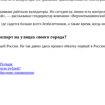
амваях работали валидаторы. Но сегодня на линии есть контрол
емой», — рассказывал гендиректор компании «Верхнепышминский
 где садится больше всего безбилетников, а также время, когда 
спорт на улицах своего города?
цей России. Не так давно здесь прошел обкатку первый в Росси
в Польше
трлн рублей?
обходимо примирение