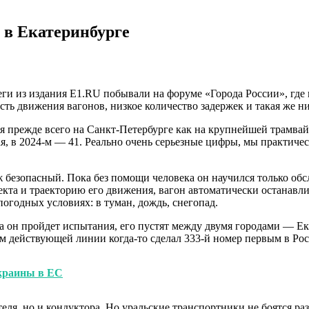
 в Екатеринбурге
ги из издания E1.RU побывали на форуме «Города России», где 
ть движения вагонов, низкое количество задержек и такая же ни
я прежде всего на Санкт-Петербурге как на крупнейшей трамвай
вая, в 2024-м — 41. Реально очень серьезные цифры, мы практ
уж безопасный. Пока без помощи человека он научился только об
екта и траекторию его движения, вагон автоматически останавлив
огодных условиях: в туман, дождь, снегопад.
огда он пройдет испытания, его пустят между двумя городами —
там действующей линии когда-то сделал 333-й номер первым в Р
краины в ЕС
теля, но и кондуктора. Но уральские транспортники не боятся ра