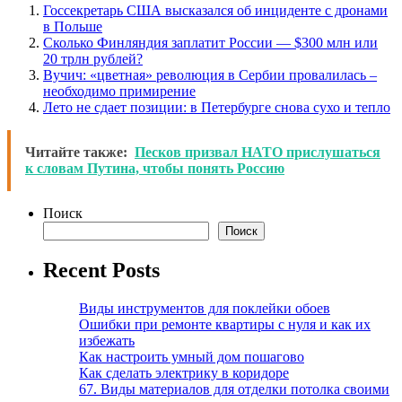
Госсекретарь США высказался об инциденте с дронами
в Польше
Сколько Финляндия заплатит России — $300 млн или
20 трлн рублей?
Вучич: «цветная» революция в Сербии провалилась –
необходимо примирение
Лето не сдает позиции: в Петербурге снова сухо и тепло
Читайте также:
Песков призвал НАТО прислушаться
к словам Путина, чтобы понять Россию
Поиск
Поиск
Recent Posts
Виды инструментов для поклейки обоев
Ошибки при ремонте квартиры с нуля и как их
избежать
Как настроить умный дом пошагово
Как сделать электрику в коридоре
67. Виды материалов для отделки потолка своими