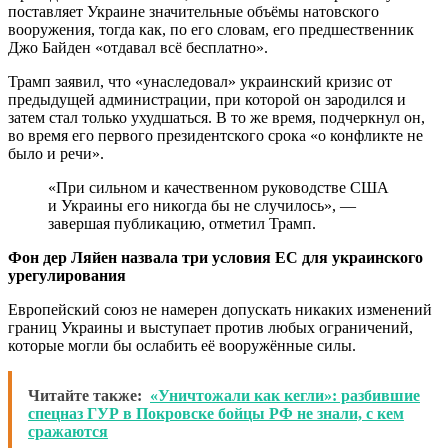
поставляет Украине значительные объёмы натовского
вооружения, тогда как, по его словам, его предшественник
Джо Байден «отдавал всё бесплатно».
Трамп заявил, что «унаследовал» украинский кризис от
предыдущей администрации, при которой он зародился и
затем стал только ухудшаться. В то же время, подчеркнул он,
во время его первого президентского срока «о конфликте не
было и речи».
«При сильном и качественном руководстве США
и Украины его никогда бы не случилось», —
завершая публикацию, отметил Трамп.
Фон дер Ляйен назвала три условия ЕС для украинского
урегулирования
Европейский союз не намерен допускать никаких изменений
границ Украины и выступает против любых ограничений,
которые могли бы ослабить её вооружённые силы.
Читайте также:
«Уничтожали как кегли»: разбившие
спецназ ГУР в Покровске бойцы РФ не знали, с кем
сражаются