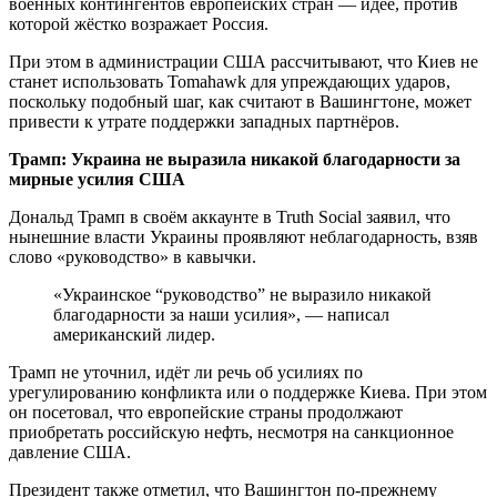
военных контингентов европейских стран — идее, против
которой жёстко возражает Россия.
При этом в администрации США рассчитывают, что Киев не
станет использовать Tomahawk для упреждающих ударов,
поскольку подобный шаг, как считают в Вашингтоне, может
привести к утрате поддержки западных партнёров.
Трамп: Украина не выразила никакой благодарности за
мирные усилия США
Дональд Трамп в своём аккаунте в Truth Social заявил, что
нынешние власти Украины проявляют неблагодарность, взяв
слово «руководство» в кавычки.
«Украинское “руководство” не выразило никакой
благодарности за наши усилия», — написал
американский лидер.
Трамп не уточнил, идёт ли речь об усилиях по
урегулированию конфликта или о поддержке Киева. При этом
он посетовал, что европейские страны продолжают
приобретать российскую нефть, несмотря на санкционное
давление США.
Президент также отметил, что Вашингтон по-прежнему