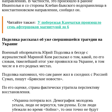
направлениях. В частности, это произошло в районе
Иванполья и со стороны Клебан-Быкского водохранилища в
константиновском направлении, сообщил он.
Читайте также:
У побережья Камчатки произошло
семь афтершоков магнитудой до 6
Подоляка рассказал об уже свершившейся трагедии на
Украине
Военный обозреватель Юрий Подоляка в беседе с
журналисткой Мариной Ким рассказал о том, какой, по его
словам, тяжелейший итог уже проявился на Украине, в том
числе и в его родных местах.
Подоляка напомнил, что сам ранее жил в соседних с Россией
Сумах, пишут «Брянские новости».
По его оценке, страна фактически утратила перспективу
восстановления.
«Украина потеряла все. Демография: молодежь
уехала, люди не вернутся, там руины. Если люди
убежали во время <бойни>, то они точно не будут