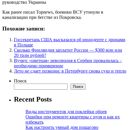
Как ранее писал Topnews, боевики ВСУ утонули в
канализации при бегстве из Покровска.
Похожие записи:
Госсекретарь США высказался об инциденте с дронами
в Польше
Сколько Финляндия заплатит России — $300 млн или
20 трлн рублей?
Вучич: «цветная» революция в Сербии провалилась –
необходимо примирение
Лето не сдает позиции: в Петербурге снова сухо и тепло
Поиск
Поиск
Recent Posts
Виды инструментов для поклейки обоев
Ошибки при ремонте квартиры с нуля и как их
избежать
Как настроить умный дом пошагово