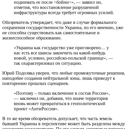
поднимать ее после <бойни>», — заявил он,
отметив, что восстановление разрушенной
инфраструктуры всегда требует огромных усилий.
Обозреватель утверждает, что даже в случае формального
сохранения государственности Украина, по его мнению, уже
не способна существовать как самостоятельное и
жизнеспособное образование.
«Украина как государство уже приговорено… у
нас есть все шансы закончить на какой-нибудь
новой, условно, российско-польской границе», —
так охарактеризовал он ситуацию.
Юрий Подоляка уверен, что любые промежуточные решения,
наподобие создания нейтральной зоны, лишь приведут к
повторению прошлых сценариев.
«Поэтому – только включение в состав России»,
— заключил он, добавив, что иначе территория
вновь может превратиться в геополитический
проект «АнтиРоссия».
В то же время обозреватель допускает, что часть земель
бывшей Украины в перспективе может быть разделена между
соседними государствами. По его словам, некоторые регионы