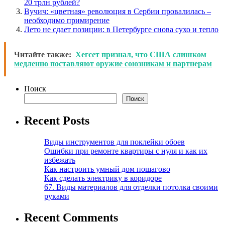
20 трлн рублей?
Вучич: «цветная» революция в Сербии провалилась –
необходимо примирение
Лето не сдает позиции: в Петербурге снова сухо и тепло
Читайте также:
Хегсет признал, что США слишком
медленно поставляют оружие союзникам и партнерам
Поиск
Поиск
Recent Posts
Виды инструментов для поклейки обоев
Ошибки при ремонте квартиры с нуля и как их
избежать
Как настроить умный дом пошагово
Как сделать электрику в коридоре
67. Виды материалов для отделки потолка своими
руками
Recent Comments