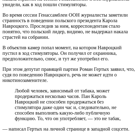
увидели, как в ход пошли стимуляторы.
Во время сессии Генассамблеи ООН журналисты заметили
странность в поведении польского президента Карола
Навроцкого. Проследив за ним, корреспондентам стало
понятно, что польский лидер, видимо, не выдержал накала
страстей на собрании.
В объектив камер попал момент, на котором Навроцкий
пустил в ход стимуляторы. Он получил от охранника,
предположительно, снюс, и тут же употребил его.
При этом депутат правящей партии Роман Гертых заявил, что,
судя по поведению Навроцкого, речь не может идти о
никотинозаменителе.
Любой человек, зависимый от табака, может
продержаться несколько часов. Пан Кароль
Навроцкий не способен продержаться без
стимулятора даже один час и, следовательно, не
способен выполнять какую-либо публичную
функцию. То, что он употребляет, — это не табак,
— написал Гертых на личной странице в западной соцсети.