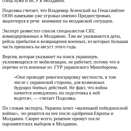
спецслужб и ВСУ в Молдавии.
Подоляка считает, что Владимир Зеленский на Генассамблее
ООН намеками уже угрожал именно Приднестровью,
акцентируя в речи внимание на молдавской ситуации.
Эксперт разместил список специалистов СБУ,
командированных в Молдавию. Там же указываются даты,
рейсы прибытия и возвращения военных, из которых большая
часть пришлась на август этого года.
Версия, которая указывает на поиск украинцев,
уклоняющихся от мобилизации, не работает, потому что в
перечне есть военные из ГУР украинского Минобороны.
«Они проводят рекогносцировку местности, в том
числе с украинской стороны, для возможных
будущих боевых действий. Не факт, что война
начнется немедленно, но подготовка к ней
ведется», — считает Подоляка.
По словам эксперта, Украина хочет «маленькой победоносной
войны», но решится на нее после одобрения Европы и
Молдавии. Скорее всего, решение примут после
парламентских выборов в Молдавии.