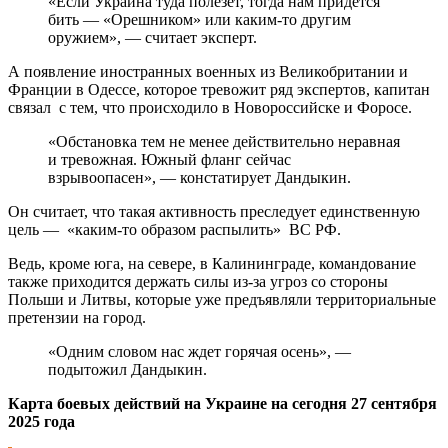
«Если Украина туда полезет, тогда нам придётся
бить — «Орешником» или каким-то другим
оружием», — считает эксперт.
А появление иностранных военных из Великобритании и
Франции в Одессе, которое тревожит ряд экспертов, капитан
связал с тем, что происходило в Новороссийске и Форосе.
«Обстановка тем не менее действительно неравная
и тревожная. Южный фланг сейчас
взрывоопасен», — констатирует Дандыкин.
Он считает, что такая активность преследует единственную
цель — «каким-то образом распылить» ВС РФ.
Ведь, кроме юга, на севере, в Калининграде, командование
также приходится держать силы из-за угроз со стороны
Польши и Литвы, которые уже предъявляли территориальные
претензии на город.
«Одним словом нас ждет горячая осень», —
подытожил Дандыкин.
Карта боевых действий на Украине на сегодня 27 сентября
2025 года