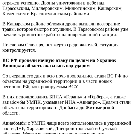
отражен успешно. Дроны уничтожили в небе над
Тарасовским, Миллеровским, Милютинским, Кашарским,
Каменским и Красносулинским районами.
В Кашарском районе обломки дрона вызвали возгорание
травы, которое быстро потушили. В Тарасовском районе уже
начались ремонтные работы на поврежденной станции.
По словам Слюсаря, нет жертв среди жителей, ситуация
контролируется.
ВС РФ провели ночную атаку по целям на Украине:
Виницкая область оказалась под ударом
Со вчерашнего дня и всю ночь проводились атаки ВС РФ по
объектам на украинской территории и в части новых
регионов РФ, контролируемым ВСУ.
В них использовались БПЛА «Герань» и «Гербера», а также
авиабомбы УМПК, указывает ИНА «Авиапро». Целями стали
объекты на территориях от Донбасса до Житомирской
области.
Авиабомбы с УМПК чаще всего использовались в украинской
части ДНР, Харьковской, Днепропетровской и Сумской
областях. Местные жители писали о взрывах, что