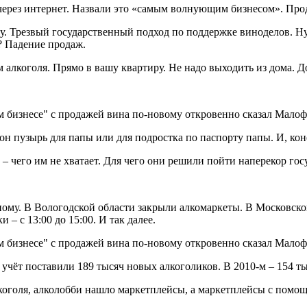
ерез интернет. Назвали это «самым волнующим бизнесом». Прод
у. Трезвый государственный подход по поддержке виноделов. Н
т? Падение продаж.
лкоголя. Прямо в вашу квартиру. Не надо выходить из дома. Дог
н пузырь для папы или для подростка по паспорту папы. И, коне
 – чего им не хватает. Для чего они решили пойти наперекор го
ному. В Вологодской области закрыли алкомаркеты. В Московско
– с 13:00 до 15:00. И так далее.
 учёт поставили 189 тысяч новых алкоголиков. В 2010-м – 154 ты
лкоголя, алколобби нашло маркетплейсы, а маркетплейсы с по