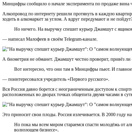
Минцифры сообщило о начале эксперимента по продаже вина ч
Алкопровод по интернету решили протянуть в каждую квартир
ходить в алкомаркет за углом. А вдруг передумают и не пойду
Но ничего. На выручку спешит курьер Джамшут с ящиком а
— написал Малофеев в своём Telegram-канале.
А биометрия не обманет. Джамшут честно проверит, привёз ли о
Вот интересно, что они там в Минцифры пьют. И главное
— поинтересовался учредитель «Первого русского».
Вся Россия давно борется с неограниченным доступом к спирт
расположенных во дворах точках общепита двумя часами в сутки 
Это приносит свои плоды. Россия излечивается. В 2000 году на
Но пока мы всем миром стараемся спасти молодёжь от а
волнующем бизнесе».