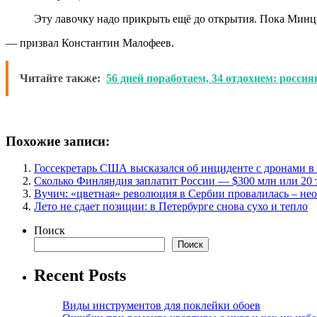
Эту лавочку надо прикрыть ещё до открытия. Пока Минц
— призвал Константин Малофеев.
Читайте также:
56 дней поработаем, 34 отдохнем: росси
Похожие записи:
Госсекретарь США высказался об инциденте с дронами 
Сколько Финляндия заплатит России — $300 млн или 20 
Вучич: «цветная» революция в Сербии провалилась – не
Лето не сдает позиции: в Петербурге снова сухо и тепло
Поиск
Поиск
Recent Posts
Виды инструментов для поклейки обоев