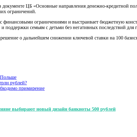
 в документе ЦБ «Основные направления денежно-кредитной пол
них ограничений.
ь с финансовыми ограничениями и выстраивает бюджетную конс
 и поддержки семьям с детьми без негативных последствий для 
 решение о дальнейшем снижении ключевой ставки на 100 базисн
в Польше
трлн рублей?
обходимо примирение
сияне выбирают новый дизайн банкноты 500 рублей