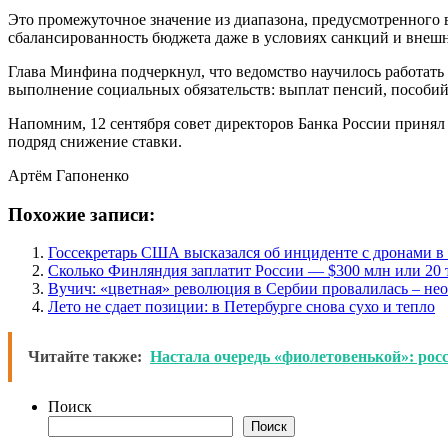
Это промежуточное значение из диапазона, предусмотренного
сбалансированность бюджета даже в условиях санкций и внеш
Глава Минфина подчеркнул, что ведомство научилось работат
выполнение социальных обязательств: выплат пенсий, пособий
Напомним, 12 сентября совет директоров Банка России принял
подряд снижение ставки.
Артём Гапоненко
Похожие записи:
Госсекретарь США высказался об инциденте с дронами 
Сколько Финляндия заплатит России — $300 млн или 20 
Вучич: «цветная» революция в Сербии провалилась – не
Лето не сдает позиции: в Петербурге снова сухо и тепло
Читайте также:
Настала очередь «фиолетовенькой»: рос
Поиск
Поиск