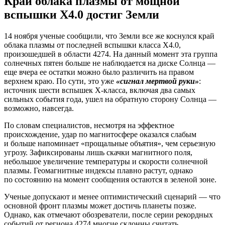
Край облака плазмы от мощной
вспышки X4.0 достиг Земли
14 ноября ученые сообщили, что Земли все же коснулся край
облака плазмы от последней вспышки класса X4.0,
произошедшей в области 4274. На данный момент эта группа
солнечных пятен больше не наблюдается на диске Солнца —
еще вчера ее остатки можно было различить на правом
верхнем краю. По сути, это уже
«сигнал мертвой руки»
:
источник шести вспышек X-класса, включая два самых
сильных события года, ушел на обратную сторону Солнца —
возможно, навсегда.
По словам специалистов, несмотря на эффектное
происхождение, удар по магнитосфере оказался слабым
и больше напоминает «прощальные объятия», чем серьезную
угрозу. Зафиксированы лишь скачки магнитного поля,
небольшое увеличение температуры и скорости солнечной
плазмы. Геомагнитные индексы плавно растут, однако
по состоянию на момент сообщения остаются в зеленой зоне.
Ученые допускают и менее оптимистический сценарий — что
основной фронт плазмы может достичь планеты позже.
Однако, как отмечают обозреватели, после серии рекордных
событий от региона 4274 многие склонны считать