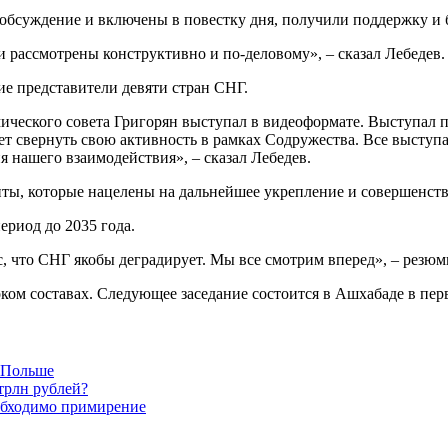
 обсуждение и включены в повестку дня, получили поддержку и
 рассмотрены конструктивно и по-деловому», – сказал Лебедев.
ие представители девяти стран СНГ.
ического совета Григорян выступал в видеоформате. Выступал 
хочет свернуть свою активность в рамках Содружества. Все выст
 нашего взаимодействия», – сказал Лебедев.
ты, которые нацелены на дальнейшее укрепление и совершенств
ериод до 2035 года.
зис, что СНГ якобы деградирует. Мы все смотрим вперед», – резю
ком составах. Следующее заседание состоится в Ашхабаде в пер
в Польше
трлн рублей?
обходимо примирение