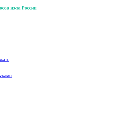
сов из-за России
ежать
руками