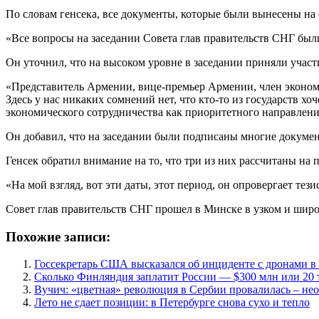
По словам генсека, все документы, которые были вынесены на
«Все вопросы на заседании Совета глав правительств СНГ были
Он уточнил, что на высоком уровне в заседании приняли участ
«Представитель Армении, вице-премьер Армении, член эконом
Здесь у нас никаких сомнений нет, что кто-то из государств 
экономического сотрудничества как приоритетного направления
Он добавил, что на заседании были подписаны многие докумен
Генсек обратил внимание на то, что три из них рассчитаны на п
«На мой взгляд, вот эти даты, этот период, он опровергает те
Совет глав правительств СНГ прошел в Минске в узком и широ
Похожие записи:
Госсекретарь США высказался об инциденте с дронами 
Сколько Финляндия заплатит России — $300 млн или 20 
Вучич: «цветная» революция в Сербии провалилась – не
Лето не сдает позиции: в Петербурге снова сухо и тепло