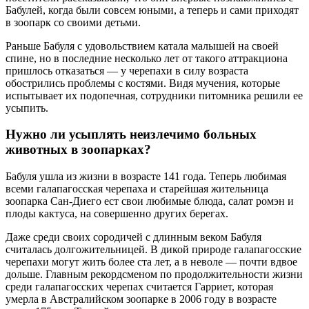
Бабулей, когда были совсем юными, а теперь и сами приходят
в зоопарк со своими детьми.
Раньше Бабуля с удовольствием катала малышей на своей
спине, но в последние несколько лет от такого аттракциона
пришлось отказаться — у черепахи в силу возраста
обострились проблемы с костями. Видя мучения, которые
испытывает их подопечная, сотрудники питомника решили ее
усыпить.
Нужно ли усыплять неизлечимо больных
животных в зоопарках?
Бабуля ушла из жизни в возрасте 141 года. Теперь любимая
всеми галапагосская черепаха и старейшая жительница
зоопарка Сан-Диего ест свои любимые блюда, салат ромэн и
плоды кактуса, на совершенно других берегах.
Даже среди своих сородичей с длинным веком Бабуля
считалась долгожительницей. В дикой природе галапагосские
черепахи могут жить более ста лет, а в неволе — почти вдвое
дольше. Главным рекордсменом по продолжительности жизни
среди галапагосских черепах считается Гарриет, которая
умерла в Австралийском зоопарке в 2006 году в возрасте