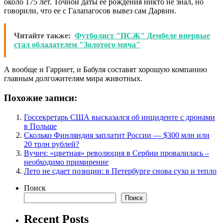
около 175 лет. Точной даты ее рождения никто не знал, но
говорили, что ее с Галапагосов вывез сам Дарвин.
Читайте также:
Футболист "ПСЖ" Дембеле впервые
стал обладателем "Золотого мяча"
А вообще и Гарриет, и Бабуля составят хорошую компанию
главным долгожителям мира животных.
Похожие записи:
Госсекретарь США высказался об инциденте с дронами
в Польше
Сколько Финляндия заплатит России — $300 млн или
20 трлн рублей?
Вучич: «цветная» революция в Сербии провалилась –
необходимо примирение
Лето не сдает позиции: в Петербурге снова сухо и тепло
Поиск
Поиск
Recent Posts