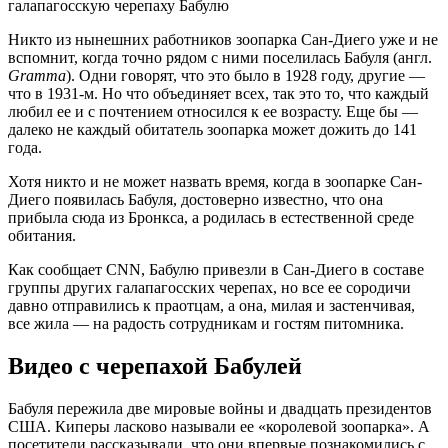
Никто из нынешних работников зоопарка Сан-Диего уже и не
вспомнит, когда точно рядом с ними поселилась Бабуля (англ.
Gramma
). Одни говорят, что это было в 1928 году, другие —
что в 1931-м. Но что объединяет всех, так это то, что каждый
любил ее и с почтением относился к ее возрасту. Еще бы —
далеко не каждый обитатель зоопарка может дожить до 141
года.
Хотя никто и не может назвать время, когда в зоопарке Сан-
Диего появилась Бабуля, достоверно известно, что она
прибыла сюда из Бронкса, а родилась в естественной среде
обитания.
Как сообщает CNN, Бабулю привезли в Сан-Диего в составе
группы других галапагосских черепах, но все ее сородичи
давно отправились к праотцам, а она, милая и застенчивая,
все жила — на радость сотрудникам и гостям питомника.
Видео с черепахой Бабулей
Бабуля пережила две мировые войны и двадцать президентов
США. Киперы ласково называли ее «королевой зоопарка». А
посетители рассказывали, что они впервые познакомились с