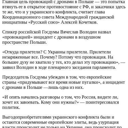
Главная цель провокаций с дронами в Польше ― это попытка
втянуть ее в открытое противостояние с РФ, и заказчики здесь
те же, что и у украинского конфликта, считает глава
Координационного совета Международной гражданской
инициативы «Русский союз» Алексей Кочетков.
Спикер российской Госдумы Вячеслав Володин назвал
«провокацией» инцидент с дронами в воздушном
пространстве Польши.
«Откуда прилетели? С Украины прилетели. Прилетели
незаряженные все. Почему? Потому что провокация. На
большее духу не хватило у тех, кто делал эту провокацию», —
заявил Володин в ходе пленарного заседания парламента.
Председатель Госдумы убежден в том, что европейские
страны «придумывают все время новые пугалки», а инцидент
с дронами в Польше ―лишь одна из них.
«И опять начались разговоры о том, что Россия, видите ли,
хочет их завоевать. Кому они нужны?» ― поинтересовался
политик.
Выгодоприобретателями украинского конфликта были и
остаются современные европейские элиты, ведь узурпация
власти происходит не только на Украине, она происходит по