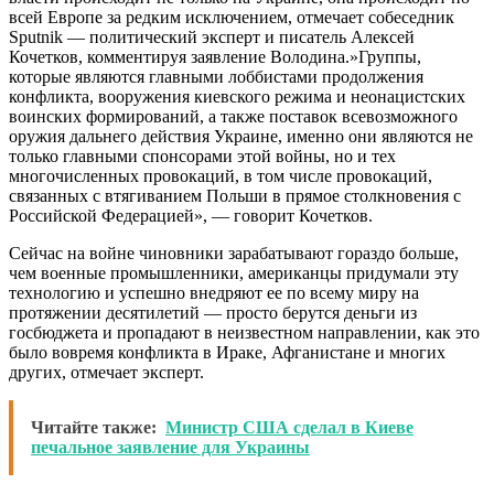
всей Европе за редким исключением, отмечает собеседник
Sputnik ― политический эксперт и писатель Алексей
Кочетков, комментируя заявление Володина.»Группы,
которые являются главными лоббистами продолжения
конфликта, вооружения киевского режима и неонацистских
воинских формирований, а также поставок всевозможного
оружия дальнего действия Украине, именно они являются не
только главными спонсорами этой войны, но и тех
многочисленных провокаций, в том числе провокаций,
связанных с втягиванием Польши в прямое столкновения с
Российской Федерацией», ― говорит Кочетков.
Сейчас на войне чиновники зарабатывают гораздо больше,
чем военные промышленники, американцы придумали эту
технологию и успешно внедряют ее по всему миру на
протяжении десятилетий ― просто берутся деньги из
госбюджета и пропадают в неизвестном направлении, как это
было вовремя конфликта в Ираке, Афганистане и многих
других, отмечает эксперт.
Читайте также:
Министр США сделал в Киеве
печальное заявление для Украины