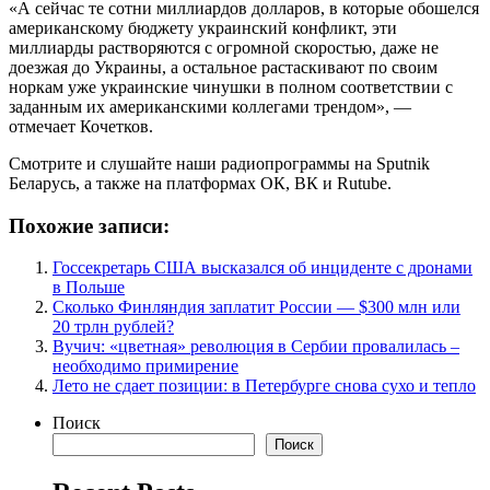
«А сейчас те сотни миллиардов долларов, в которые обошелся
американскому бюджету украинский конфликт, эти
миллиарды растворяются с огромной скоростью, даже не
доезжая до Украины, а остальное растаскивают по своим
норкам уже украинские чинушки в полном соответствии с
заданным их американскими коллегами трендом», ―
отмечает Кочетков.
Смотрите и слушайте наши радиопрограммы на Sputnik
Беларусь, а также на платформах ОК, ВК и Rutube.
Похожие записи:
Госсекретарь США высказался об инциденте с дронами
в Польше
Сколько Финляндия заплатит России — $300 млн или
20 трлн рублей?
Вучич: «цветная» революция в Сербии провалилась –
необходимо примирение
Лето не сдает позиции: в Петербурге снова сухо и тепло
Поиск
Поиск