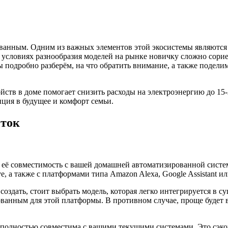
ванным. Одним из важных элементов этой экосистемы являются
условиях разнообразия моделей на рынке новичку сложно сорие
 подробно разберём, на что обратить внимание, а также подели
ойств в доме помогает снизить расходы на электроэнергию до 15
ия в будущее и комфорт семьи.
еток
 её совместимость с вашей домашней автоматизированной систе
e, а также с платформами типа Amazon Alexa, Google Assistant и
 создать, стоит выбрать модель, которая легко интегрируется в
ованным для этой платформы. В противном случае, проще будет 
а полностью совместима с вашими текущими системами. Это сэко