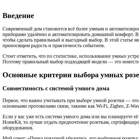
Введение
Современный дом становится всё более умным и автоматизиро
приборами удалённо и автоматизировать домашний комфорт. В 
чтобы сделать правильный и выгодный выбор. В этой статье мы
приносящим радость и практичность событием.
Стоит отметить, что по статистике, использование умных устр
Поэтому правильный выбор подходящей модели — это инвестиц
Основные критерии выбора умных роз
Совместимость с системой умного дома
Первое, что важно учитывать при выборе умной розетки — это
основными протоколами связи, такими как Wi-Fi, Zigbee, Z-Wav
Если у вас уже есть система умного дома или вы планируете её
HomeKit, то лучше отдать предпочтение розеткам, сертифицир
оборудования.
Мой совет: «Перед покупкой убедитесь, что выбранная розетк