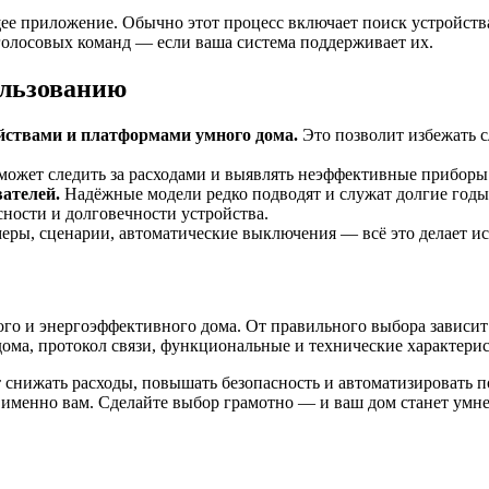
е приложение. Обычно этот процесс включает поиск устройства,
голосовых команд — если ваша система поддерживает их.
ользованию
йствами и платформами умного дома.
Это позволит избежать 
ожет следить за расходами и выявлять неэффективные приборы
вателей.
Надёжные модели редко подводят и служат долгие годы
ности и долговечности устройства.
еры, сценарии, автоматические выключения — всё это делает и
о и энергоэффективного дома. От правильного выбора зависит н
ома, протокол связи, функциональные и технические характерист
снижать расходы, повышать безопасность и автоматизировать по
т именно вам. Сделайте выбор грамотно — и ваш дом станет умн