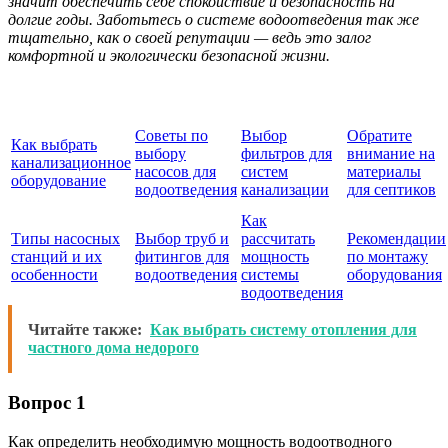
значит обеспечить себе спокойствие и безопасность на
долгие годы. Заботьтесь о системе водоотведения так же
тщательно, как о своей репутации — ведь это залог
комфортной и экологически безопасной жизни.
Советы по
Выбор
Обратите
Как выбрать
выбору
фильтров для
внимание на
канализационное
насосов для
систем
материалы
оборудование
водоотведения
канализации
для септиков
Как
Типы насосных
Выбор труб и
рассчитать
Рекомендации
станций и их
фитингов для
мощность
по монтажу
особенности
водоотведения
системы
оборудования
водоотведения
Читайте также:
Как выбрать систему отопления для
частного дома недорого
Вопрос 1
Как определить необходимую мощность водоотводного