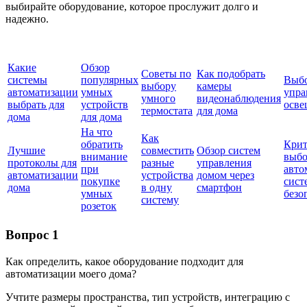
выбирайте оборудование, которое прослужит долго и
надежно.
Какие
Обзор
Советы по
Как подобрать
системы
популярных
Выбо
выбору
камеры
автоматизации
умных
упра
умного
видеонаблюдения
выбрать для
устройств
осве
термостата
для дома
дома
для дома
На что
Как
обратить
Крит
Лучшие
совместить
Обзор систем
внимание
выбо
протоколы для
разные
управления
при
авто
автоматизации
устройства
домом через
покупке
сист
дома
в одну
смартфон
умных
безо
систему
розеток
Вопрос 1
Как определить, какое оборудование подходит для
автоматизации моего дома?
Учтите размеры пространства, тип устройств, интеграцию с