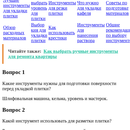
Лучшие
выбрать
Инструменты
Что нужно
Советы по
инструменты
уровень
для резки
для укладки
подготовке
для укладки
для
плитки
кафеля
материалов
плитки
плитки
Выбор
Инструменты
Общие
Обзор
Как
кия для
для
рекомендац
расходных
использовать
укладки
нанесения
по выбору
материалов
крестики
плитки
раствора
инструмент
Читайте также:
Как выбрать ручные инструменты
для ремонта квартиры
Вопрос 1
Какие инструменты нужны для подготовки поверхности
перед укладкой плитки?
Шлифовальная машина, кельма, уровень и мастерок.
Вопрос 2
Какой инструмент использовать для разметки плитки?