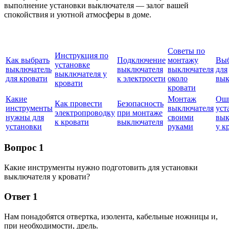
выполнение установки выключателя — залог вашей
спокойствия и уютной атмосферы в доме.
Советы по
Инструкция по
Как выбрать
Подключение
монтажу
Выб
установке
выключатель
выключателя
выключателя
для
выключателя у
для кровати
к электросети
около
вык
кровати
кровати
Какие
Монтаж
Ош
Как провести
Безопасность
инструменты
выключателя
уст
электропроводку
при монтаже
нужны для
своими
вык
к кровати
выключателя
установки
руками
у к
Вопрос 1
Какие инструменты нужно подготовить для установки
выключателя у кровати?
Ответ 1
Нам понадобятся отвертка, изолента, кабельные ножницы и,
при необходимости, дрель.