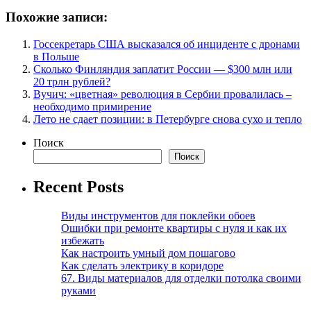
Похожие записи:
Госсекретарь США высказался об инциденте с дронами
в Польше
Сколько Финляндия заплатит России — $300 млн или
20 трлн рублей?
Вучич: «цветная» революция в Сербии провалилась –
необходимо примирение
Лето не сдает позиции: в Петербурге снова сухо и тепло
Поиск
Поиск
Recent Posts
Виды инструментов для поклейки обоев
Ошибки при ремонте квартиры с нуля и как их
избежать
Как настроить умный дом пошагово
Как сделать электрику в коридоре
67. Виды материалов для отделки потолка своими
руками