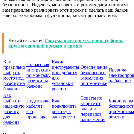
безопасность. Надеюсь, мои советы и рекомендации помогут
вам правильно реализовать этот проект и сделать ваш балкон
еще более удобным и функциональным пространством.
Читайте также:
Госдума во втором чтении одобрила
круглогодичный призыв в армию
Как
Какие
Пошаговая
правильно
инструменты
Обеспечение
инструкция
Правила
выбрать
понадобятся
безопасного
по монтажу
электропро
место под
для
заземления
розетки на
на балконе
розетку на
установки
при монтаже
балконе
балконе
розетки
Как
Советы по
выбрать
Подготовка
Как
Какие меры
защите от
надежную
кабеля и
подключить
безопасност
влаги и
розетку
его
розетку к
при монтаж
перепадов
для
прокладка
электросети
розетки
напряжения
балкона