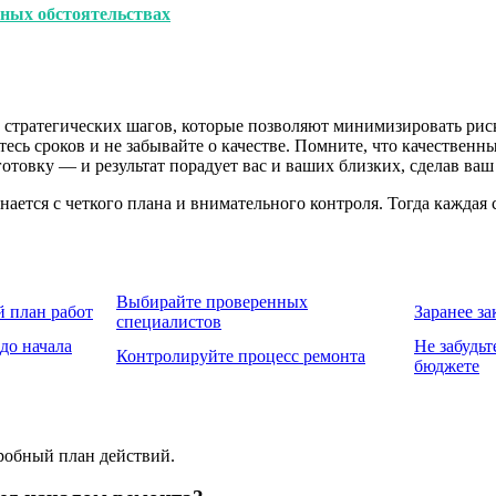
нных обстоятельствах
с стратегических шагов, которые позволяют минимизировать рис
сь сроков и не забывайте о качестве. Помните, что качественн
готовку — и результат порадует вас и ваших близких, сделав ва
нается с четкого плана и внимательного контроля. Тогда каждая
Выбирайте проверенных
 план работ
Заранее з
специалистов
до начала
Не забудьт
Контролируйте процесс ремонта
бюджете
дробный план действий.