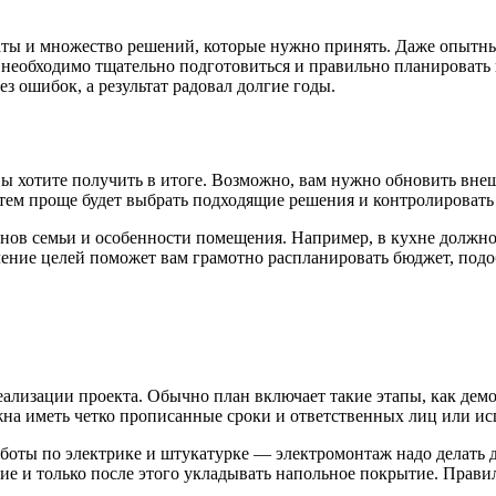
раты и множество решений, которые нужно принять. Даже опытны
 необходимо тщательно подготовиться и правильно планировать к
з ошибок, а результат радовал долгие годы.
ы хотите получить в итоге. Возможно, вам нужно обновить вн
 тем проще будет выбрать подходящие решения и контролировать
нов семьи и особенности помещения. Например, в кухне должно 
ние целей поможет вам грамотно распланировать бюджет, подоб
ализации проекта. Обычно план включает такие этапы, как дем
жна иметь четко прописанные сроки и ответственных лиц или ис
боты по электрике и штукатурке — электромонтаж надо делать до
ние и только после этого укладывать напольное покрытие. Прав