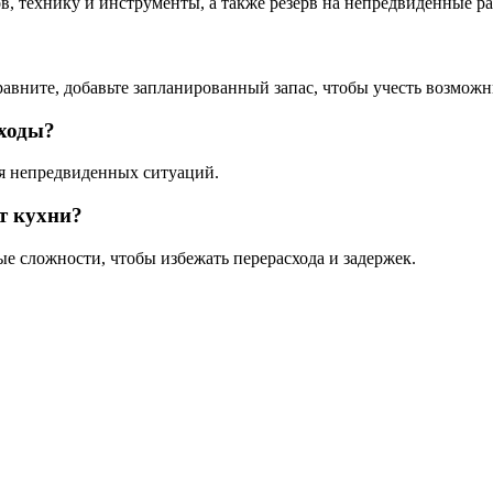
в, технику и инструменты, а также резерв на непредвиденные р
равните, добавьте запланированный запас, чтобы учесть возмож
сходы?
ля непредвиденных ситуаций.
т кухни?
е сложности, чтобы избежать перерасхода и задержек.