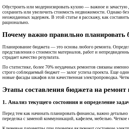
Обустроить или модернизировать кухню — важное и зачастую 
сохранить или увеличить стоимость недвижимости. Однако бе
неожиданных задержек. В этой статье я расскажу, как состави
рационально.
Почему важно правильно планировать 
Планирование бюджета — это основа любого ремонта. Определе
представления о стоимости материалов, работ и непредвиденных
страдает качество результата.
По статистике, более 70% неудачных ремонтов связаны именн
строго соблюдаемый бюджет — залог успеха проекта. Еще оди
новые фасады шкафов или качественная электропроводка. Четк
Этапы составления бюджета на ремонт
1. Анализ текущего состояния и определение зада
Перед тем как начинать планировать финансы, важно детально 
переделка с заменой коммуникаций, кафелем, мебелью. Четкое 
Ключевые параметры при проверке включают состояние электрос