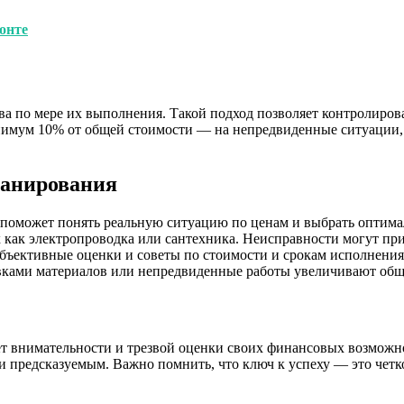
онте
ва по мере их выполнения. Такой подход позволяет контролиров
нимум 10% от общей стоимости — на непредвиденные ситуации
ланирования
 поможет понять реальную ситуацию по ценам и выбрать оптима
 как электропроводка или сантехника. Неисправности могут пр
бъективные оценки и советы по стоимости и срокам исполнения
авками материалов или непредвиденные работы увеличивают общ
ет внимательности и трезвой оценки своих финансовых возможн
 и предсказуемым. Важно помнить, что ключ к успеху — это чет