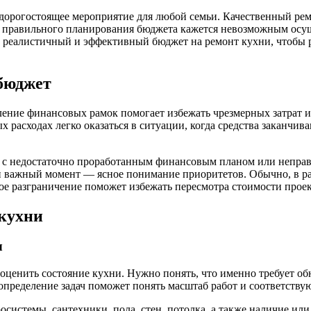
дорогостоящее мероприятие для любой семьи. Качественный рем
з правильного планирования бюджета кажется невозможным осущ
ть реалистичный и эффективный бюджет на ремонт кухни, чтобы р
бюджет
ние финансовых рамок помогает избежать чрезмерных затрат и 
 расходах легко оказаться в ситуации, когда средства заканчив
о с недостаточно проработанным финансовым планом или неправ
н важный момент — ясное понимание приоритетов. Обычно, в ра
ое разграничение поможет избежать пересмотра стоимости проек
 кухни
ч
оценить состояние кухни. Нужно понять, что именно требует об
определение задач поможет понять масштаб работ и соответству
истемы, сантехники, пола, стен, потолка, а также наличие или