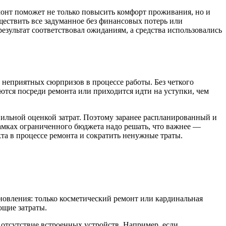
онт поможет не только повысить комфорт проживания, но и
ествить все задуманное без финансовых потерь или
езультат соответствовал ожиданиям, а средства использовались
неприятных сюрпризов в процессе работы. Без четкого
аются посреди ремонта или приходится идти на уступки, чем
ильной оценкой затрат. Поэтому заранее распланированный и
мках ограниченного бюджета надо решать, что важнее —
та в процессе ремонта и сократить ненужные траты.
новления: только косметический ремонт или кардинальная
ющие затраты.
 отсутствие встроенных устройств. Например, если