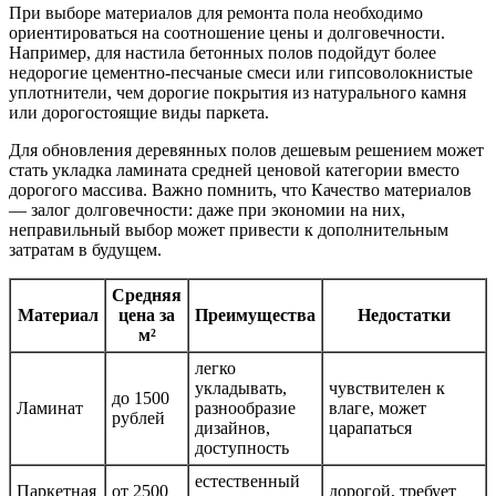
При выборе материалов для ремонта пола необходимо
ориентироваться на соотношение цены и долговечности.
Например, для настила бетонных полов подойдут более
недорогие цементно-песчаные смеси или гипсоволокнистые
уплотнители, чем дорогие покрытия из натурального камня
или дорогостоящие виды паркета.
Для обновления деревянных полов дешевым решением может
стать укладка ламината средней ценовой категории вместо
дорогого массива. Важно помнить, что Качество материалов
— залог долговечности: даже при экономии на них,
неправильный выбор может привести к дополнительным
затратам в будущем.
Средняя
Материал
цена за
Преимущества
Недостатки
м²
легко
укладывать,
чувствителен к
до 1500
Ламинат
разнообразие
влаге, может
рублей
дизайнов,
царапаться
доступность
естественный
Паркетная
от 2500
дорогой, требует