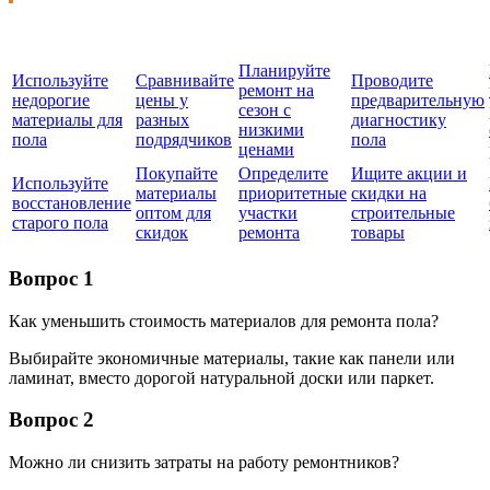
Планируйте
Используйте
Сравнивайте
Проводите
ремонт на
недорогие
цены у
предварительную
сезон с
материалы для
разных
диагностику
низкими
пола
подрядчиков
пола
ценами
Покупайте
Определите
Ищите акции и
Используйте
материалы
приоритетные
скидки на
восстановление
оптом для
участки
строительные
старого пола
скидок
ремонта
товары
Вопрос 1
Как уменьшить стоимость материалов для ремонта пола?
Выбирайте экономичные материалы, такие как панели или
ламинат, вместо дорогой натуральной доски или паркет.
Вопрос 2
Можно ли снизить затраты на работу ремонтников?