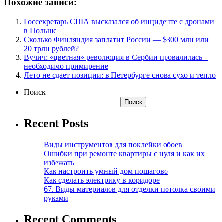
Похожие записи:
Госсекретарь США высказался об инциденте с дронами
в Польше
Сколько Финляндия заплатит России — $300 млн или
20 трлн рублей?
Вучич: «цветная» революция в Сербии провалилась –
необходимо примирение
Лето не сдает позиции: в Петербурге снова сухо и тепло
Поиск
Поиск
Recent Posts
Виды инструментов для поклейки обоев
Ошибки при ремонте квартиры с нуля и как их
избежать
Как настроить умный дом пошагово
Как сделать электрику в коридоре
67. Виды материалов для отделки потолка своими
руками
Recent Comments