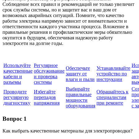
Соблюдение всех правил и рекомендаций не только увеличит
срок службы системы, но и защитит вас и ваш дом от
возможных аварийных ситуаций. Помните, что качество
работы электрика напрямую зависит от внимательности и
ответственности каждого участника процесса. Вложение в
правильные решения и профилактические меры обязательно
окупится в будущем, обеспечивая надежную работу
электросети на долгие годы.
Используйте
Регулярное
Исп
Обеспечьте
Устанавливайте
качественные
обслуживание
за
защиту от
устройство по
кабели и
и проверка
авт
влаги и пыли
инструкции
разъемы
системы
вы
Выбирайте
Соз
Проводите
Избегайте
Обращайтесь к
правильные
про
регулярную
перепадов
специалистам
мощности
эле
диагностику
напряжения
при ремонте
оборудования
с з
Вопрос 1
Как выбрать качественные материалы для электропроводки?