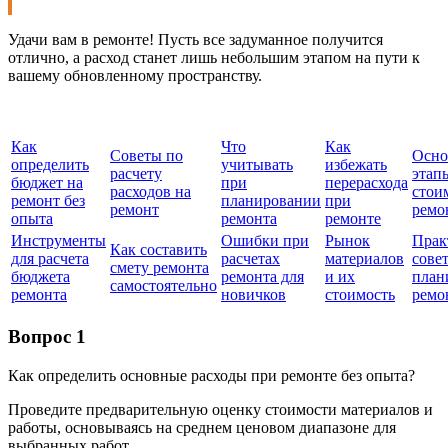
Удачи вам в ремонте! Пусть все задуманное получится
отлично, а расход станет лишь небольшим этапом на пути к
вашему обновленному пространству.
Как
Что
Как
Советы по
Осно
определить
учитывать
избежать
расчету
этап
бюджет на
при
перерасхода
расходов на
стои
ремонт без
планировании
при
ремонт
ремо
опыта
ремонта
ремонте
Инструменты
Ошибки при
Рынок
Прак
Как составить
для расчета
расчетах
материалов
сове
смету ремонта
бюджета
ремонта для
и их
план
самостоятельно
ремонта
новичков
стоимость
ремо
Вопрос 1
Как определить основные расходы при ремонте без опыта?
Проведите предварительную оценку стоимости материалов и
работы, основываясь на среднем ценовом диапазоне для
выбранных работ.