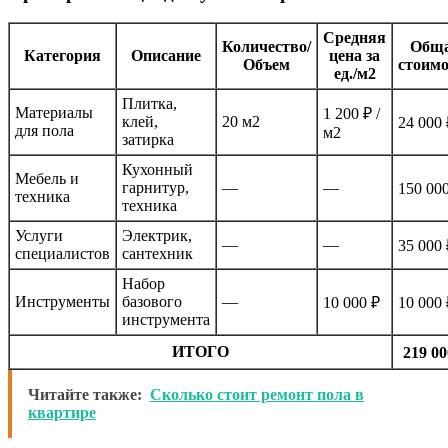
Средняя
Количество/
Общ
Категория
Описание
цена за
Объем
стоимо
ед./м2
Плитка,
Материалы
1 200 ₽ /
клей,
20 м2
24 000 
для пола
м2
затирка
Кухонный
Мебель и
гарнитур,
—
—
150 00
техника
техника
Услуги
Электрик,
—
—
35 000 
специалистов
сантехник
Набор
Инструменты
базового
—
10 000 ₽
10 000 
инструмента
ИТОГО
219 00
Читайте также:
Сколько стоит ремонт пола в
квартире