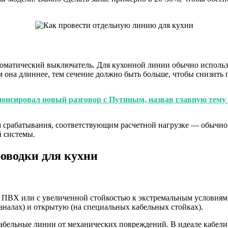
втоматический выключатель. Для кухонной линии обычно использ
ем она длиннее, тем сечение должно быть больше, чтобы снизить
анонсировал новый разговор с Путиным, назвав главную тему
ом срабатывания, соответствующим расчетной нагрузке — обычно
й системы.
оводки для кухни
 ПВХ или с увеличенной стойкостью к экстремальным условиям, 
налах) и открытую (на специальных кабельных стойках).
абельные линии от механических повреждений. В идеале кабели