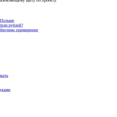
заземляющему щиту по проекту.
в Польше
трлн рублей?
обходимо примирение
ежать
руками