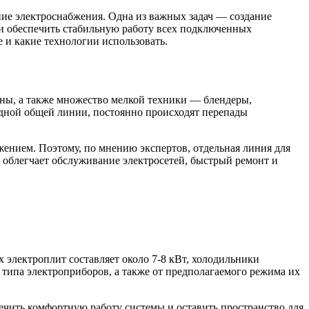
ние электроснабжения. Одна из важных задач — создание
 и обеспечить стабильную работу всех подключенных
е и какие технологии использовать.
ны, а также множество мелкой техники — блендеры,
 одной общей линии, постоянно происходят перепады
ением. Поэтому, по мнению экспертов, отдельная линия для
д облегчает обслуживание электросетей, быстрый ремонт и
 электроплит составляет около 7-8 кВт, холодильники
и типа электроприборов, а также от предполагаемого режима их
ечить комфортную работу системы и оставить пространство для