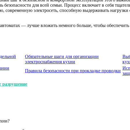
нь безопасности для всей семьи. Процесс включает в себя тщате
ую, современную электросеть, способную выдерживать нагрузк
 автоматах — лучше вложить немного больше, чтобы обеспечить 
тдельной
Обязательные шаги для организации
Выб
электроснабжения кухни
кух
дании
Исп
Правила безопасности при прокладке проводки
защ
т разрушение
ухни?