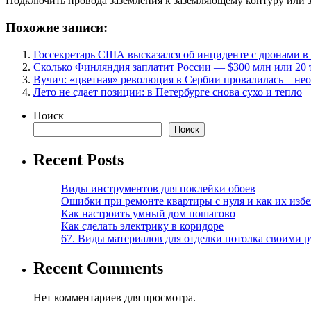
Подключить провода заземления к заземляющему контурy или 
Похожие записи:
Госсекретарь США высказался об инциденте с дронами 
Сколько Финляндия заплатит России — $300 млн или 20 
Вучич: «цветная» революция в Сербии провалилась – не
Лето не сдает позиции: в Петербурге снова сухо и тепло
Поиск
Поиск
Recent Posts
Виды инструментов для поклейки обоев
Ошибки при ремонте квартиры с нуля и как их изб
Как настроить умный дом пошагово
Как сделать электрику в коридоре
67. Виды материалов для отделки потолка своими 
Recent Comments
Нет комментариев для просмотра.