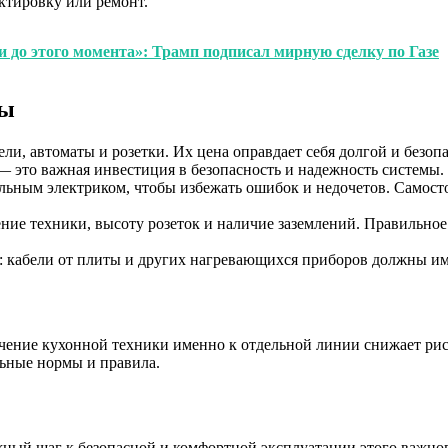
ктировку или ремонт.
и до этого момента»: Трамп подписал мирную сделку по Газе
ты
и, автоматы и розетки. Их цена оправдает себя долгой и безоп
— это важная инвестиция в безопасность и надежность системы.
альным электриком, чтобы избежать ошибок и недочетов. Самост
ние техники, высоту розеток и наличие заземлений. Правильное
: кабели от плиты и других нагревающихся приборов должны и
ение кухонной техники именно к отдельной линии снижает риск
льные нормы и правила.
ный шаг к безопасной и комфортной эксплуатации этого важног