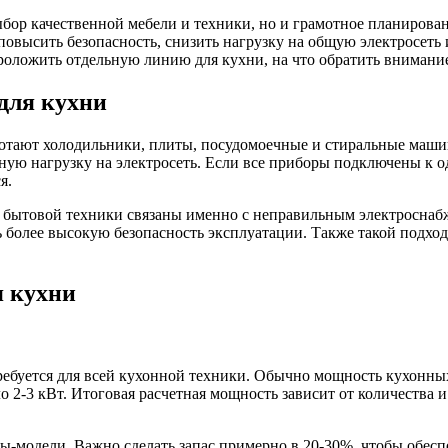
бор качественной мебели и техники, но и грамотное планирова
 повысить безопасность, снизить нагрузку на общую электросеть
 проложить отдельную линию для кухни, на что обратить внимани
для кухни
ботают холодильники, плиты, посудомоечные и стиральные маши
льную нагрузку на электросеть. Если все приборы подключены к
я.
й бытовой техники связаны именно с неправильным электроснабж
ь более высокую безопасность эксплуатации. Также такой подхо
я кухни
ребуется для всей кухонной техники. Обычно мощность кухонных
о 2-3 кВт. Итоговая расчетная мощность зависит от количества 
ы-модели. Важно сделать запас примерно в 20-30%, чтобы обесп