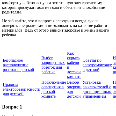
комфортную, безопасную и эстетичную электросистему,
которая прослужит долгие годы и обеспечит спокойствие
родителям.
Не забывайте, что в вопросах электрики всегда лучше
доверять специалистам и не экономить на качестве работ и
материалов. Ведь от этого зависит здоровье и жизнь вашего
ребенка.
Как
Выбор
скрыть
И
Безопасное
Советы по
защищенных
кабели
з
расположение
электромонтажу
розеток для
в
к
розеток в детской
в детской
ребенка
детской
р
комнате
Подключение
Выбор
Установка
П
Правила
освещения в
энергии
выключателей с
п
электробезопасности
детской
для
дистанционным
э
для детской
комнате
детской
управлением
д
Вопрос 1