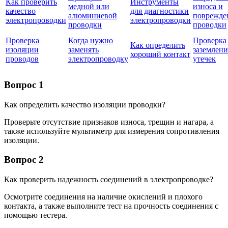
Как проверить
Инструменты
медной или
износа и
качество
для диагностики
алюминиевой
поврежде
электропроводки
электропроводки
проводки
проводки
Проверка
Когда нужно
Проверка
Как определить
изоляции
заменять
заземлени
хороший контакт
проводов
электропроводку
утечек
Вопрос 1
Как определить качество изоляции проводки?
Проверьте отсутствие признаков износа, трещин и нагара, а
также используйте мультиметр для измерения сопротивления
изоляции.
Вопрос 2
Как проверить надежность соединений в электропроводке?
Осмотрите соединения на наличие окислений и плохого
контакта, а также выполните тест на прочность соединения с
помощью тестера.