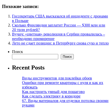
Похожие записи:
Госсекретарь США высказался об инциденте с дронами
в Польше
Сколько Финляндия заплатит России — $300 млн или
20 трлн рублей?
Вучич: «цветная» революция в Сербии провалилась –
необходимо примирение
Лето не сдает позиции: в Петербурге снова сухо и тепло
Поиск
Поиск
Recent Posts
Виды инструментов для поклейки обоев
Ошибки при ремонте квартиры с нуля и как их
избежать
Как настроить умный дом пошагово
Как сделать электрику в коридоре
67. Виды материалов для отделки потолка своими
руками