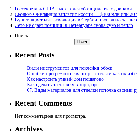
Госсекретарь США высказался об инциденте с дронами 
Сколько Финляндия заплатит России — $300 млн или 20 
Вучич: «цветная» революция в Сербии провалилась – не
Лето не сдает позиции: в Петербурге снова сухо и тепло
Поиск
Поиск
Recent Posts
Виды инструментов для поклейки обоев
Ошибки при ремонте квартиры с нуля и как их изб
Как настроить умный дом пошагово
Как сделать электрику в коридоре
67. Виды материалов для отделки потолка своими 
Recent Comments
Нет комментариев для просмотра.
Archives