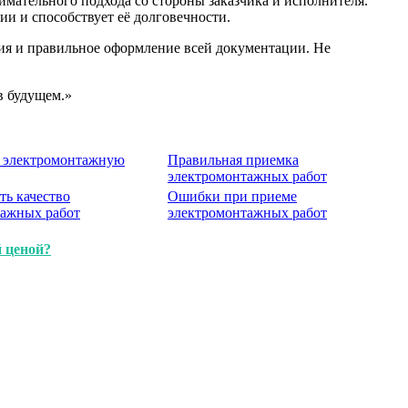
ательного подхода со стороны заказчика и исполнителя.
ии и способствует её долговечности.
ия и правильное оформление всей документации. Не
в будущем.»
ь электромонтажную
Правильная приемка
электромонтажных работ
ть качество
Ошибки при приеме
тажных работ
электромонтажных работ
й ценой?