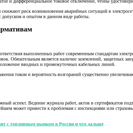
атое и дифференциальное токовое отключение, чтобы удостовери
я снижают риск возникновения аварийных ситуаций в электросет
 допуском и опытом в данном виде работы.
ормативам
оответствия выполненных работ современным стандартам электр
ок. Обязательным является наличие заземлений, защитных зан
сположение вводных и промежуточных кабельных линий.
ражения током и вероятность возгораний существенно увеличива
ный аспект. Ведение журнала работ, актов и сертификатов под
нейшем может привести к проблемам с инспекциями или страхо
одит с топливным рынком в России и что дальше