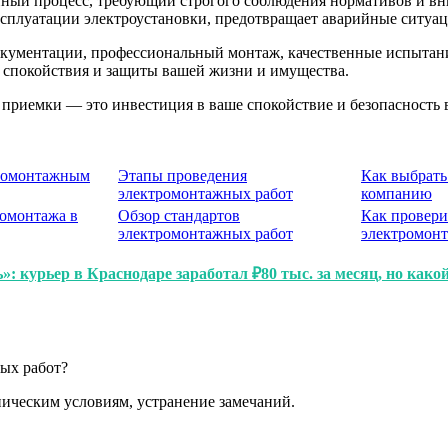
ый процесс, требующий строгого соблюдения нормативов и вним
ксплуатации электроустановки, предотвращает аварийные ситуац
документации, профессиональный монтаж, качественные испытан
г спокойствия и защиты вашей жизни и имущества.
у приемки — это инвестиция в ваше спокойствие и безопасность 
тромонтажным
Этапы проведения
Как выбрат
электромонтажных работ
компанию
омонтажа в
Обзор стандартов
Как провери
электромонтажных работ
электромон
: курьер в Краснодаре заработал ₽80 тыс. за месяц, но како
ых работ?
ническим условиям, устранение замечаний.