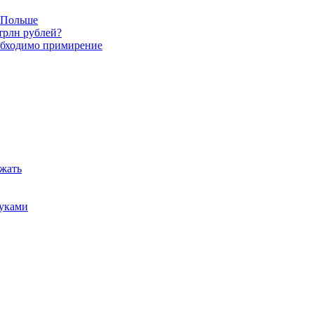
в Польше
трлн рублей?
обходимо примирение
ежать
руками