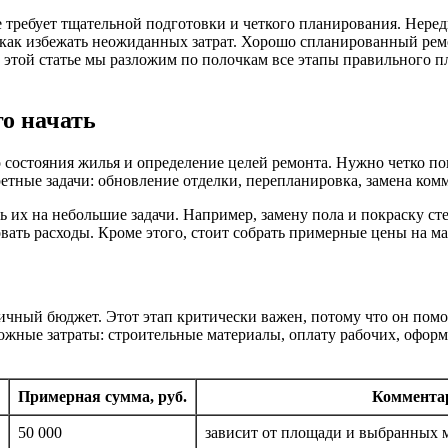
 требует тщательной подготовки и четкого планирования. Нередк
 как избежать неожиданных затрат. Хорошо спланированный ремо
В этой статье мы разложим по полочкам все этапы правильного 
го начать
состояния жилья и определение целей ремонта. Нужно четко пон
тные задачи: обновление отделки, перепланировка, замена ком
 их на небольшие задачи. Например, замену пола и покраску ст
вать расходы. Кроме этого, стоит собрать примерные цены на м
ичный бюджет. Этот этап критически важен, потому что он пом
можные затраты: строительные материалы, оплату рабочих, офор
Примерная сумма, руб.
Коммента
50 000
зависит от площади и выбранных 