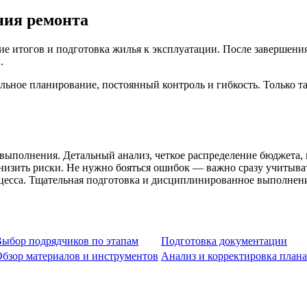
ния ремонта
ие итогов и подготовка жилья к эксплуатации. После завершени
.
ьное планирование, постоянный контроль и гибкость. Только та
выполнения. Детальный анализ, четкое распределение бюджета,
низить риски. Не нужно бояться ошибок — важно сразу учитыва
процесса. Тщательная подготовка и дисциплинированное выполн
ыбор подрядчиков по этапам
Подготовка документации
бзор материалов и инструментов
Анализ и корректировка плана