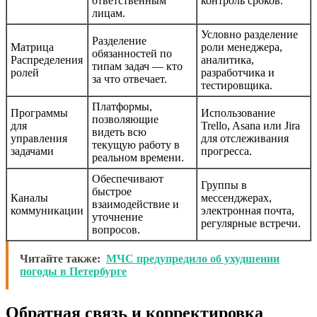
ответственным
контроль сроков.
лицам.
Условно разделение
Разделение
Матрица
роли менеджера,
обязанностей по
Распределения
аналитика,
типам задач — кто
ролей
разработчика и
за что отвечает.
тестировщика.
Платформы,
Программы
Использование
позволяющие
для
Trello, Asana или Jira
видеть всю
управления
для отслеживания
текущую работу в
задачами
прогресса.
реальном времени.
Обеспечивают
Группы в
быстрое
Каналы
мессенджерах,
взаимодействие и
коммуникации
электронная почта,
уточнение
регулярные встречи.
вопросов.
Читайте также:
МЧС предупредило об ухудшении
погоды в Петербурге
Обратная связь и корректировка