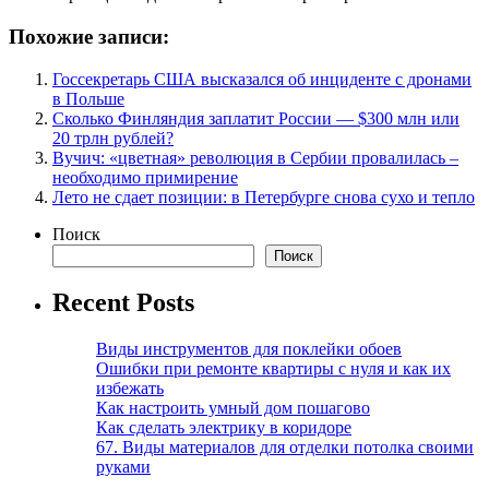
Похожие записи:
Госсекретарь США высказался об инциденте с дронами
в Польше
Сколько Финляндия заплатит России — $300 млн или
20 трлн рублей?
Вучич: «цветная» революция в Сербии провалилась –
необходимо примирение
Лето не сдает позиции: в Петербурге снова сухо и тепло
Поиск
Поиск
Recent Posts
Виды инструментов для поклейки обоев
Ошибки при ремонте квартиры с нуля и как их
избежать
Как настроить умный дом пошагово
Как сделать электрику в коридоре
67. Виды материалов для отделки потолка своими
руками