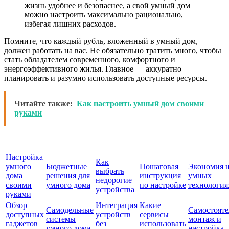
жизнь удобнее и безопаснее, а свой умный дом
можно настроить максимально рационально,
избегая лишних расходов.
Помните, что каждый рубль, вложенный в умный дом,
должен работать на вас. Не обязательно тратить много, чтобы
стать обладателем современного, комфортного и
энергоэффективного жилья. Главное — аккуратно
планировать и разумно использовать доступные ресурсы.
Читайте также:
Как настроить умный дом своими
руками
Настройка
Как
умного
Бюджетные
Пошаговая
Экономия 
выбрать
дома
решения для
инструкция
умных
недорогие
своими
умного дома
по настройке
технология
устройства
руками
Обзор
Интеграция
Какие
Самодельные
Самостоят
доступных
устройств
сервисы
системы
монтаж и
гаджетов
без
использовать
умного дома
настройка