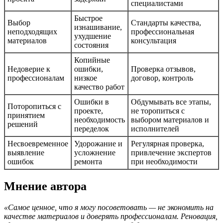
специалистами
Быстрое
Выбор
Стандарты качества,
изнашивание,
неподходящих
профессиональная
ухудшение
материалов
консультация
состояния
Копийные
Недоверие к
ошибки,
Проверка отзывов,
профессионалам
низкое
договор, контроль
качество работ
Ошибки в
Обдумывать все этапы,
Поторопиться с
проекте,
не торопиться с
принятием
необходимость
выбором материалов и
решений
переделок
исполнителей
Несвоевременное
Удорожание и
Регулярная проверка,
выявление
усложнение
привлечение экспертов
ошибок
ремонта
при необходимости
Мнение автора
«Самое ценное, что я могу посоветовать — не экономить на
качестве материалов и доверять профессионалам. Реновация,