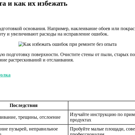
а и как их избежать
готовкой основания. Например, наклеивание обоев или покрас
оту и увеличивают расходы на исправление ошибок.
ную подготовку поверхности. Очистите стены от пыли, старых п
ние растрескиваний и отслаивания.
толка
Последствия
Изучайте инструкцию по приме
ивание, трещины, отслоение
продуктах
ние пузырей, неправильное
Пробуйте малые площади, сове
е
профессионалам