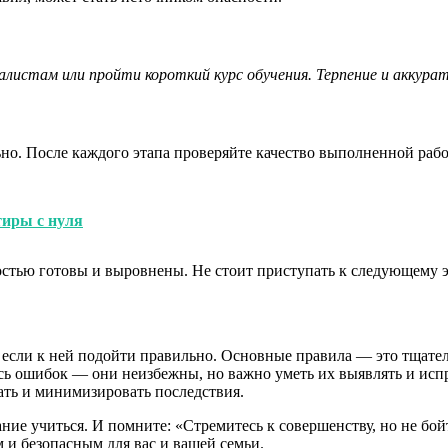
иалистам или пройти короткий курс обучения. Терпение и аккур
льно. После каждого этапа проверяйте качество выполненной ра
тиры с нуля
остью готовы и выровнены. Не стоит приступать к следующему э
, если к ней подойти правильно. Основные правила — это тщате
сь ошибок — они неизбежны, но важно уметь их выявлять и испр
ать и минимизировать последствия.
ие учиться. И помните: «Стремитесь к совершенству, но не бойт
 и безопасным для вас и вашей семьи.