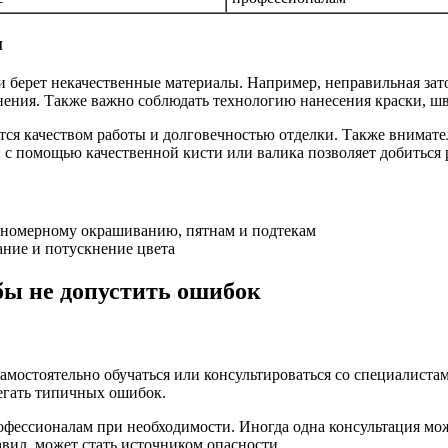
и
и берет некачественные материалы. Например, неправильная зат
ения. Также важно соблюдать технологию нанесения краски, шв
тся качеством работы и долговечностью отделки. Также внимат
 с помощью качественной кисти или валика позволяет добиться р
вномерному окрашиванию, пятнам и подтекам
ние и потускнение цвета
бы не допустить ошибок
самостоятельно обучаться или консультироваться со специалиста
бегать типичных ошибок.
рофессионалам при необходимости. Иногда одна консультация мо
авил, может стать источником опасности.