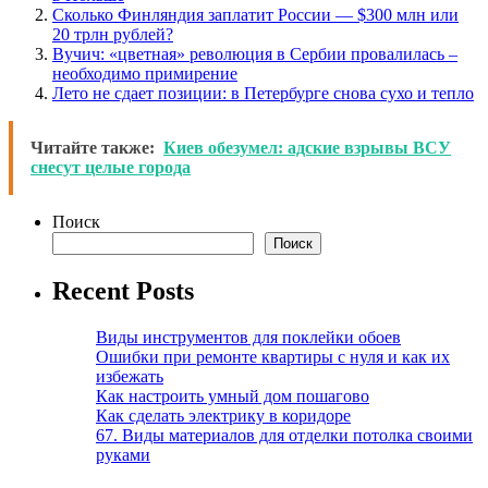
Сколько Финляндия заплатит России — $300 млн или
20 трлн рублей?
Вучич: «цветная» революция в Сербии провалилась –
необходимо примирение
Лето не сдает позиции: в Петербурге снова сухо и тепло
Читайте также:
Киев обезумел: адские взрывы ВСУ
снесут целые города
Поиск
Поиск
Recent Posts
Виды инструментов для поклейки обоев
Ошибки при ремонте квартиры с нуля и как их
избежать
Как настроить умный дом пошагово
Как сделать электрику в коридоре
67. Виды материалов для отделки потолка своими
руками