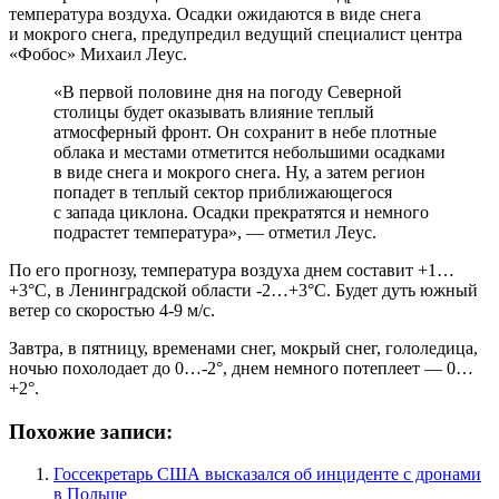
температура воздуха. Осадки ожидаются в виде снега
и мокрого снега, предупредил ведущий специалист центра
«Фобос» Михаил Леус.
«В первой половине дня на погоду Северной
столицы будет оказывать влияние теплый
атмосферный фронт. Он сохранит в небе плотные
облака и местами отметится небольшими осадками
в виде снега и мокрого снега. Ну, а затем регион
попадет в теплый сектор приближающегося
с запада циклона. Осадки прекратятся и немного
подрастет температура», — отметил Леус.
По его прогнозу, температура воздуха днем составит +1…
+3°С, в Ленинградской области -2…+3°С. Будет дуть южный
ветер со скоростью 4-9 м/с.
Завтра, в пятницу, временами снег, мокрый снег, гололедица,
ночью похолодает до 0…-2°, днем немного потеплеет — 0…
+2°.
Похожие записи:
Госсекретарь США высказался об инциденте с дронами
в Польше