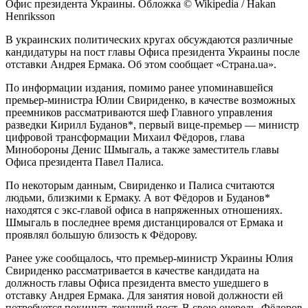
Офис президента Украины. Обложка © Wikipedia / Hakan
Henriksson
В украинских политических кругах обсуждаются различные
кандидатуры на пост главы Офиса президента Украины после
отставки Андрея Ермака. Об этом сообщает «Страна.ua».
По информации издания, помимо ранее упоминавшейся
премьер-министра Юлии Свириденко, в качестве возможных
преемников рассматриваются шеф Главного управления
разведки Кирилл Буданов*, первый вице-премьер — министр
цифровой трансформации Михаил Фёдоров, глава
Минобороны Денис Шмыгаль, а также заместитель главы
Офиса президента Павел Палиса.
По некоторым данным, Свириденко и Палиса считаются
людьми, близкими к Ермаку. А вот Фёдоров и Буданов*
находятся с экс-главой офиса в напряженных отношениях.
Шмыгаль в последнее время дистанцировался от Ермака и
проявлял большую близость к Фёдорову.
Ранее уже сообщалось, что премьер-министр Украины Юлия
Свириденко рассматривается в качестве кандидата на
должность главы Офиса президента вместо ушедшего в
отставку Андрея Ермака. Для занятия новой должности ей
потребуется покинуть текущий пост. В свою очередь, Фёдоров