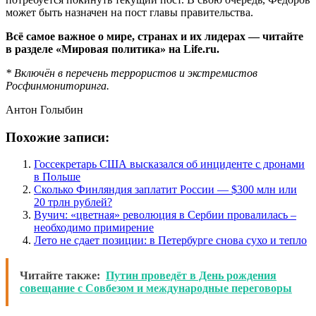
может быть назначен на пост главы правительства.
Всё самое важное о мире, странах и их лидерах — читайте
в разделе «Мировая политика» на Life.ru.
* Включён в перечень террористов и экстремистов
Росфинмониторинга.
Антон Голыбин
Похожие записи:
Госсекретарь США высказался об инциденте с дронами
в Польше
Сколько Финляндия заплатит России — $300 млн или
20 трлн рублей?
Вучич: «цветная» революция в Сербии провалилась –
необходимо примирение
Лето не сдает позиции: в Петербурге снова сухо и тепло
Читайте также:
Путин проведёт в День рождения
совещание с Совбезом и международные переговоры